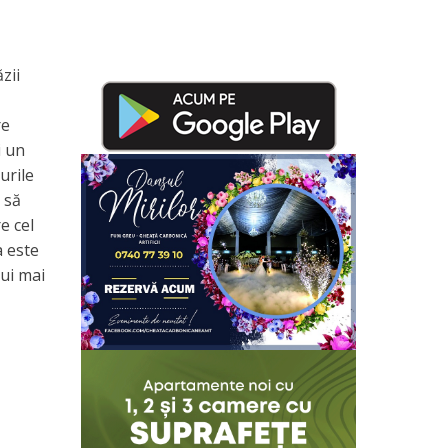
zii
re
i un
urile
 să
e cel
a este
ui mai