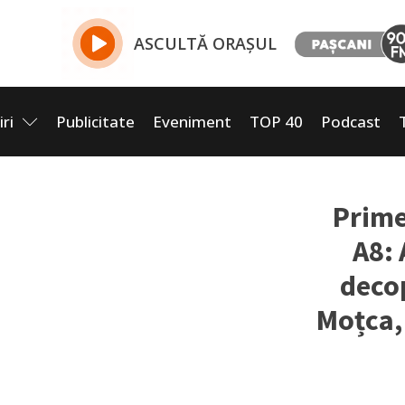
ASCULTĂ ORAȘUL
iri
Publicitate
Eveniment
TOP 40
Podcast
Prime
A8: 
decop
Moțca, 