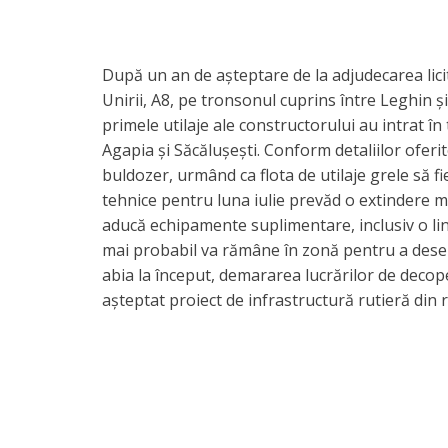
​După un an de așteptare de la adjudecarea lici
Unirii, A8, pe tronsonul cuprins între Leghin ș
primele utilaje ale constructorului au intrat în
Agapia și Săcălușești. Conform detaliilor ofer
buldozer, urmând ca flota de utilaje grele să f
tehnice pentru luna iulie prevăd o extindere m
aducă echipamente suplimentare, inclusiv o lini
mai probabil va rămâne în zonă pentru a deservi
abia la început, demararea lucrărilor de deco
așteptat proiect de infrastructură rutieră din