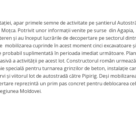
tației, apar primele semne de activitate pe șantierul Autostră
i Moțca. Potrivit unor informații venite pe surse din Agapia,
 teren și au început lucrările de decopertare pe sectorul dint
ite mobilizarea cuprinde în acest moment cinci excavatoare ș
ie probabil suplimentată în perioada imediat următoare. ​Plan
asivă a activității pe acest lot. Constructorul român urmează
e specială pentru turnarea grinzilor de beton, instalație car
 și viitorul lot de autostradă către Pipirig. Deși mobilizare
pertare reprezintă un prim pas concret pentru deblocarea cel
 regiunea Moldovei.