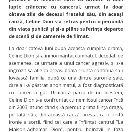
lupte crâncene cu cancerul, urmat la doar
câteva zile de decesul fratelui său, din aceași
cauză, Celine Dion s-a retras pentru o perioadă
din viața publică și și-a plâns suferința departe
de scenă și de camerele de filmat.
La doar cateva luni după această cumplită dramă,
Celine Dion și-a înmormântat cumnatul, decedat, de
asemenea, ca urmare a unui cancer agresiv, și s-a
îngrozit să afle că aceași boală cruntă continuă să-i
lovească familia, după ce una dintre surorile sale,
căreia i-a păstrat anonimatul, a fost diagnosticată
cu cancer la gât. Urmărită parcă de un blestem,
Celine Dion s-a confruntat cu nemilosul cancer încă
din 2003, atunci când și-a pierdut prima ființă dragă,
pe tatăl său, din această cauză, acesta, ca o tristă
ironie a sorții, fiind cel care a înființat centrul “La
Maison-Adhemar Dion”, pentru bolnavii in faza