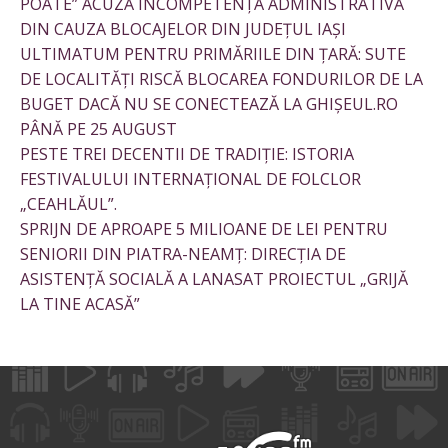
POATE” ACUZĂ INCOMPETENȚA ADMINISTRATIVĂ
DIN CAUZA BLOCAJELOR DIN JUDEȚUL IAȘI
ULTIMATUM PENTRU PRIMĂRIILE DIN ȚARĂ: SUTE
DE LOCALITĂȚI RISCĂ BLOCAREA FONDURILOR DE LA
BUGET DACĂ NU SE CONECTEAZĂ LA GHIȘEUL.RO
PÂNĂ PE 25 AUGUST
PESTE TREI DECENTII DE TRADIȚIE: ISTORIA
FESTIVALULUI INTERNAȚIONAL DE FOLCLOR
„CEAHLĂUL”.
SPRIJN DE APROAPE 5 MILIOANE DE LEI PENTRU
SENIORII DIN PIATRA-NEAMȚ: DIRECȚIA DE
ASISTENȚĂ SOCIALĂ A LANASAT PROIECTUL „GRIJĂ
LA TINE ACASĂ”