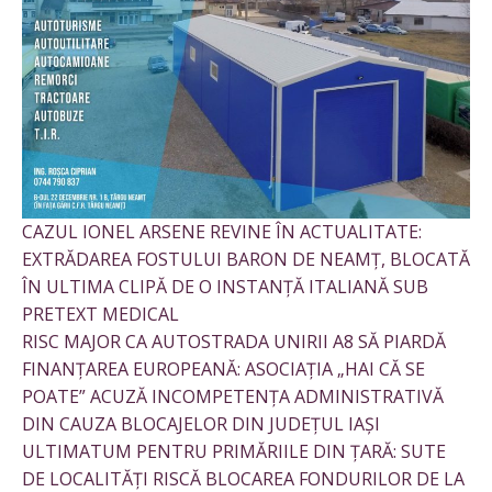
CAZUL IONEL ARSENE REVINE ÎN ACTUALITATE:
EXTRĂDAREA FOSTULUI BARON DE NEAMȚ, BLOCATĂ
ÎN ULTIMA CLIPĂ DE O INSTANȚĂ ITALIANĂ SUB
PRETEXT MEDICAL
RISC MAJOR CA AUTOSTRADA UNIRII A8 SĂ PIARDĂ
FINANȚAREA EUROPEANĂ: ASOCIAȚIA „HAI CĂ SE
POATE” ACUZĂ INCOMPETENȚA ADMINISTRATIVĂ
DIN CAUZA BLOCAJELOR DIN JUDEȚUL IAȘI
ULTIMATUM PENTRU PRIMĂRIILE DIN ȚARĂ: SUTE
DE LOCALITĂȚI RISCĂ BLOCAREA FONDURILOR DE LA