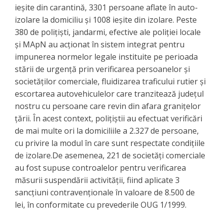
ieșite din carantină, 3301 persoane aflate în auto-
izolare la domiciliu și 1008 ieșite din izolare. Peste
380 de polițiști, jandarmi, efective ale poliției locale
și MApN au acționat în sistem integrat pentru
impunerea normelor legale instituite pe perioada
stării de urgență prin verificarea persoanelor și
societăților comerciale, fluidizarea traficului rutier și
escortarea autovehiculelor care tranzitează județul
nostru cu persoane care revin din afara granițelor
țării. În acest context, polițiștii au efectuat verificări
de mai multe ori la domiciliile a 2.327 de persoane,
cu privire la modul în care sunt respectate condițiile
de izolare.De asemenea, 221 de societăți comerciale
au fost supuse controalelor pentru verificarea
măsurii suspendării activității, fiind aplicate 3
sancțiuni contravenționale în valoare de 8.500 de
lei, în conformitate cu prevederile OUG 1/1999.