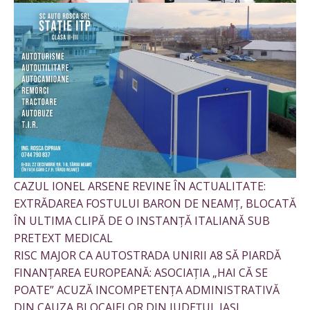
CAZUL IONEL ARSENE REVINE ÎN ACTUALITATE:
EXTRĂDAREA FOSTULUI BARON DE NEAMȚ, BLOCATĂ
ÎN ULTIMA CLIPĂ DE O INSTANȚĂ ITALIANĂ SUB
PRETEXT MEDICAL
RISC MAJOR CA AUTOSTRADA UNIRII A8 SĂ PIARDĂ
FINANȚAREA EUROPEANĂ: ASOCIAȚIA „HAI CĂ SE
POATE” ACUZĂ INCOMPETENȚA ADMINISTRATIVĂ
DIN CAUZA BLOCAJELOR DIN JUDEȚUL IAȘI