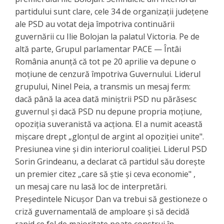
partidului sunt clare, cele 34 de organizații județene
ale PSD au votat deja împotriva continuării
guvernării cu Ilie Bolojan la palatul Victoria. Pe de
altă parte, Grupul parlamentar PACE — Întâi
România anunță că tot pe 20 aprilie va depune o
moțiune de cenzură împotriva Guvernului. Liderul
grupului, Ninel Peia, a transmis un mesaj ferm:
dacă până la acea dată miniștrii PSD nu părăsesc
guvernul și dacă PSD nu depune propria moțiune,
opoziția suveranistă va acționa. El a numit această
mișcare drept „glonțul de argint al opoziției unite".
Presiunea vine și din interiorul coaliției. Liderul PSD
Sorin Grindeanu, a declarat că partidul său dorește
un premier citez „care să știe și ceva economie" ,
un mesaj care nu lasă loc de interpretări.
Președintele Nicușor Dan va trebui să gestioneze o
criză guvernamentală de amploare și să decidă
rapid ce fel de majoritate poate construi în