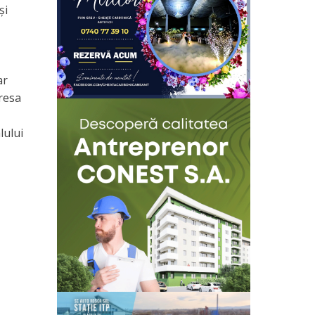
și
ar
dresa
lului