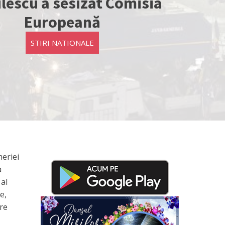
lescu a sesizat Comisia
Europeană
STIRI NATIONALE
meriei
a
 al
e,
are