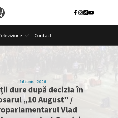
Televiziune
Contact
16 iunie, 2026
ții dure după decizia în
osarul „10 August” /
roparlamentarul Vlad