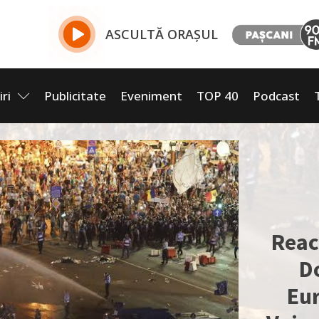
ASCULTĂ ORAȘUL
iri
Publicitate
Eveniment
TOP 40
Podcast
Reac
D
Eu