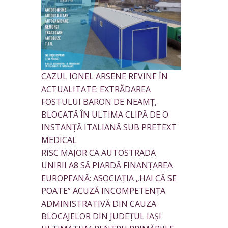
CAZUL IONEL ARSENE REVINE ÎN
ACTUALITATE: EXTRĂDAREA
FOSTULUI BARON DE NEAMȚ,
BLOCATĂ ÎN ULTIMA CLIPĂ DE O
INSTANȚĂ ITALIANĂ SUB PRETEXT
MEDICAL
RISC MAJOR CA AUTOSTRADA
UNIRII A8 SĂ PIARDĂ FINANȚAREA
EUROPEANĂ: ASOCIAȚIA „HAI CĂ SE
POATE” ACUZĂ INCOMPETENȚA
ADMINISTRATIVĂ DIN CAUZA
BLOCAJELOR DIN JUDEȚUL IAȘI