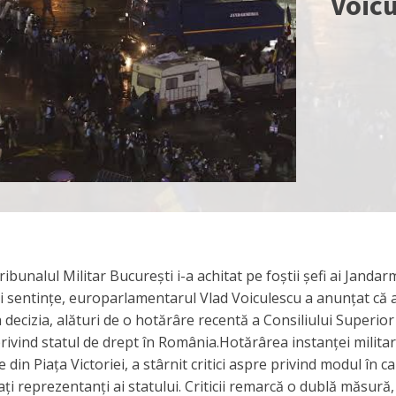
Voicu
bunalul Militar București i-a achitat pe foștii șefi ai Jandar
i sentințe, europarlamentarul Vlad Voiculescu a anunțat că 
 decizia, alături de o hotărâre recentă a Consiliului Superior
 privind statul de drept în România.Hotărârea instanței militar
din Piața Victoriei, a stârnit critici aspre privind modul în c
ți reprezentanți ai statului. Criticii remarcă o dublă măsură,