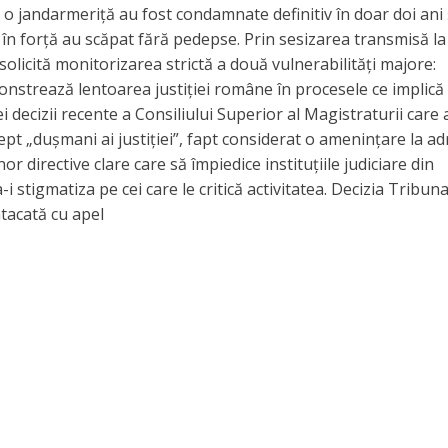
o jandarmeriță au fost condamnate definitiv în doar doi ani 
 în forță au scăpat fără pedepse. Prin sesizarea transmisă la
olicită monitorizarea strictă a două vulnerabilități majore:
onstrează lentoarea justiției române în procesele ce implică
ei decizii recente a Consiliului Superior al Magistraturii care 
drept „dușmani ai justiției”, fapt considerat o amenințare la a
unor directive clare care să împiedice instituțiile judiciare din
 stigmatiza pe cei care le critică activitatea. Decizia Tribuna
atacată cu apel