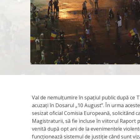
Val de nemulțumire în spațiul public după ce Tri
acuzați în Dosarul „10 August”. În urma aceste
sesizat oficial Comisia Europeană, solicitând ca
Magistraturii, să fie incluse în viitorul Raport
venită după opt ani de la evenimentele violente 
funcționează sistemul de justiție când sunt viza