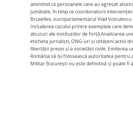
amintind că persoanele care au agresat atunci 
jumătate, în timp ce coordonatorii intervenției
Bruxelles, europarlamentarul Vlad Voiculescu s
Includerea cazului printre exemplele care dem
abuzuri ale instituțiilor de forță.Analizarea un
eticheta jurnaliști, ONG-uri și cetățeni activi 
libertății presei și a societății civile. Emiterea 
România să își folosească autoritatea pentru a-i
Militar București nu este definitivă și poate fi 