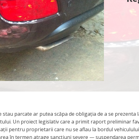
ce stau parcate ar putea scăpa de obligația de a se prezenta l
ului. Un proiect legislativ care a primit raport preliminar fa
ii pentru proprietarii care nu se aflau la bordul vehiculului
area în termen atrage sancțiuni severe — suspendarea perm