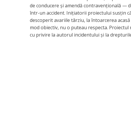
de conducere și amendă contravențională — de
într-un accident. Inițiatorii proiectului susțin 
descoperit avariile târziu, la întoarcerea acasă
mod obiectiv, nu o puteau respecta. Proiectul 
cu privire la autorul incidentului și la drepturil