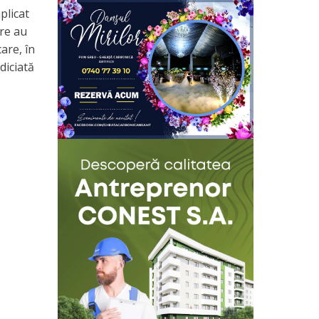
plicat
are au
are, în
diciată