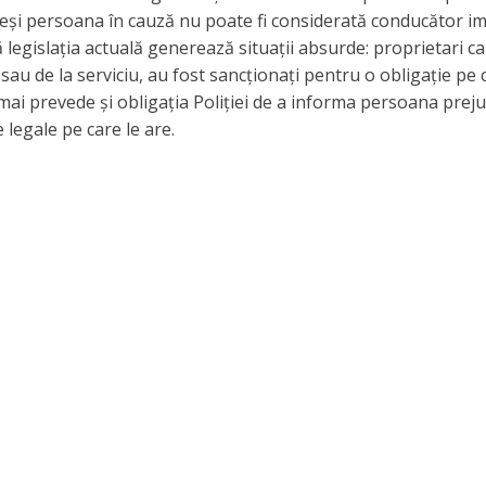
și persoana în cauză nu poate fi considerată conducător im
că legislația actuală generează situații absurde: proprietari c
 sau de la serviciu, au fost sancționați pentru o obligație pe c
mai prevede și obligația Poliției de a informa persoana preju
e legale pe care le are.