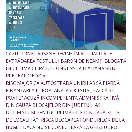
CAZUL IONEL ARSENE REVINE ÎN ACTUALITATE:
EXTRĂDAREA FOSTULUI BARON DE NEAMȚ, BLOCATĂ
ÎN ULTIMA CLIPĂ DE O INSTANȚĂ ITALIANĂ SUB
PRETEXT MEDICAL
RISC MAJOR CA AUTOSTRADA UNIRII A8 SĂ PIARDĂ
FINANȚAREA EUROPEANĂ: ASOCIAȚIA „HAI CĂ SE
POATE” ACUZĂ INCOMPETENȚA ADMINISTRATIVĂ
DIN CAUZA BLOCAJELOR DIN JUDEȚUL IAȘI
ULTIMATUM PENTRU PRIMĂRIILE DIN ȚARĂ: SUTE
DE LOCALITĂȚI RISCĂ BLOCAREA FONDURILOR DE LA
BUGET DACĂ NU SE CONECTEAZĂ LA GHIȘEUL.RO