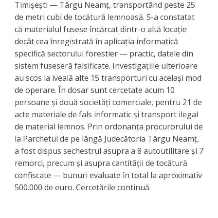
Timișești — Târgu Neamț, transportând peste 25
de metri cubi de tocătură lemnoasă. S-a constatat
că materialul fusese încărcat dintr-o altă locație
decât cea înregistrată în aplicația informatică
specifică sectorului forestier — practic, datele din
sistem fuseseră falsificate. Investigațiile ulterioare
au scos la iveală alte 15 transporturi cu același mod
de operare. În dosar sunt cercetate acum 10
persoane și două societăți comerciale, pentru 21 de
acte materiale de fals informatic și transport ilegal
de material lemnos. Prin ordonanța procurorului de
la Parchetul de pe lângă Judecătoria Târgu Neamț,
a fost dispus sechestrul asupra a 8 autoutilitare și 7
remorci, precum și asupra cantității de tocătură
confiscate — bunuri evaluate în total la aproximativ
500.000 de euro. Cercetările continuă.