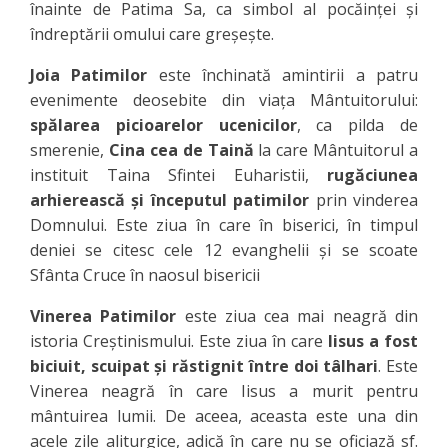
înainte de Patima Sa, ca simbol al pocăinţei şi
îndreptării omului care greşeşte.
Joia Patimilor
este închinată amintirii a patru
evenimente deosebite din viaţa Mântuitorului:
spălarea picioarelor ucenicilor
, ca pilda de
smerenie,
Cina cea de Taină
la care Mântuitorul a
instituit Taina Sfintei Euharistii,
rugăciunea
arhierească şi începutul patimilor
prin vinderea
Domnului. Este ziua în care în biserici, în timpul
deniei se citesc cele 12 evanghelii şi se scoate
Sfânta Cruce în naosul bisericii
Vinerea Patimilor
este ziua cea mai neagră din
istoria Creştinismului. Este ziua în care
Iisus a fost
biciuit, scuipat şi răstignit între doi tâlhari
. Este
Vinerea neagră în care Iisus a murit pentru
mântuirea lumii. De aceea, aceasta este una din
acele zile aliturgice, adică în care nu se oficiază sf.