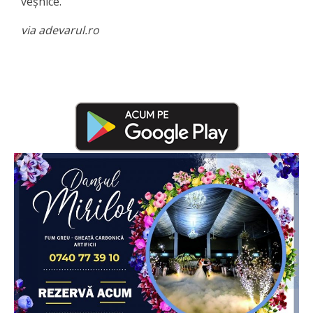
veşnice.
via adevarul.ro