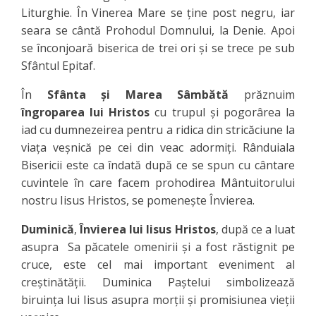
Liturghie. În Vinerea Mare se ţine post negru, iar
seara se cântă Prohodul Domnului, la Denie. Apoi
se înconjoară biserica de trei ori şi se trece pe sub
Sfântul Epitaf.
În
Sfânta şi Marea Sâmbătă
prăznuim
îngroparea lui Hristos
cu trupul şi pogorârea la
iad cu dumnezeirea pentru a ridica din stricăciune la
viaţa veşnică pe cei din veac adormiţi. Rânduiala
Bisericii este ca îndată după ce se spun cu cântare
cuvintele în care facem prohodirea Mântuitorului
nostru Iisus Hristos, se pomeneşte Învierea.
Duminică
,
Învierea lui Iisus Hristos
, după ce a luat
asupra Sa păcatele omenirii şi a fost răstignit pe
cruce, este cel mai important eveniment al
creştinătăţii. Duminica Paştelui simbolizează
biruinţa lui Iisus asupra morţii şi promisiunea vieţii