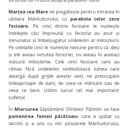
biruinţei lui Hristos asupra păcatelor lumii.
Marţea cea Mare
ne pregăteşte pentru intrarea în
cămara Mântuitorului, cu
parabola celor zece
fecioare.
Pe cinci dintre fecioare le numeşte
întelepte căci împreună cu fecioria au avut şi
minunatul şi îmbelşugatul undelemn al milostivirii.
Pe celelalte cinci le numeşte nebune pentru că, deşi
şi ele aveau virtutea fecioriei, nu aveau în aceeaşi
măsură milostenie. Cele cinci fecioare care au
rămas fără undelemn simbolizează lumea care
aleargă după grijile acestei vieţi: ne preocupăm
îndeaproape de bani, de ceea ce mâncăm sau de
ceea ce bem. Uităm lucrul cel mai important:
sufletul.
În
Miercurea
Săptămânii Sfintelor Pătimiri se face
pomenirea femeii păcătoas
e care a spălat cu
lacrimi şi a uns cu mir picioarele Mântuitorului,