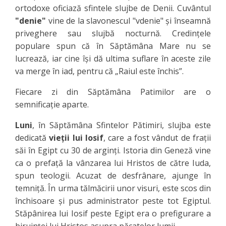
ortodoxe oficiază sfintele slujbe de Denii. Cuvântul
"denie"
vine de la slavonescul "vdenie" şi înseamnă
priveghere sau slujbă nocturnă. Credinţele
populare spun că în Săptămâna Mare nu se
lucrează, iar cine îşi dă ultima suflare în aceste zile
va merge în iad, pentru că „Raiul este închis”.
Fiecare zi din Săptămâna Patimilor are o
semnificaţie aparte.
Luni
, în Săptămâna Sfintelor Pătimiri, slujba este
dedicată
vieţii lui Iosif
, care a fost vândut de fraţii
săi în Egipt cu 30 de arginţi. Istoria din Geneză vine
ca o prefaţă la vânzarea lui Hristos de către Iuda,
spun teologii. Acuzat de desfrânare, ajunge în
temniţă. În urma tălmăcirii unor visuri, este scos din
închisoare şi pus administrator peste tot Egiptul.
Stăpânirea lui Iosif peste Egipt era o prefigurare a