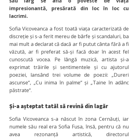
său larg se află o poveste de viață
impresionantă, presărată din loc în loc cu
lacrimi.
Sofia Vicoveanca a fost toată viața caracterizată de
discreție și s-a ferit mereu de bârfe și scandaluri, ba
mai mult a declarat că dacă ar fi putut cânta fără a fi
văzută, ar fi preferat să-și facă doar în acest fel
cunoscută vocea. Pe lângă muzică, artista și-a
exprimat trăirile și sentimentele și cu ajutorul
poeziei, lansând trei volume de poezii: „Dureri
ascunse“, „Cu inima în palme“ şi „Taine în adânc
păstrate“.
Și-a așteptat tatăl să revină din lagăr
Sofia Vicoveanca s-a născut în zona Cernăuți, iar
numele său real era Sofia Fusa, însă, pentru că nu
avea rezonanță artistică, directorul