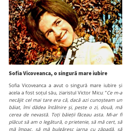
Sofia Vicoveanca, o singură mare iubire
Sofia Vicoveanca a avut o singură mare iubire și
acela a fost soțul său, ziaristul Victor Micu: “
Ce m-a
necăjit cel mai tare era că, dacă azi cunoșteam un
băiat, îmi dădea întâlnire și, peste o zi, două, mă
cerea de nevastă. Toți băieții făceau asta. Mi-ar fi
plăcut să am o legătură, o prietenie, să mă cert, să
mă împac, să mă bulgăresc iarna cu zăpadă, să