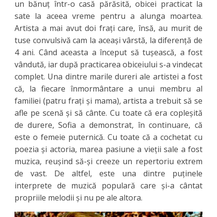
un bănuț într-o casă părăsită, obicei practicat la
sate la aceea vreme pentru a alunga moartea.
Artista a mai avut doi frați care, însă, au murit de
tuse convulsivă cam la aceași vârstă, la diferență de
4 ani. Când aceasta a început să tușească, a fost
vândută, iar după practicarea obiceiului s-a vindecat
complet. Una dintre marile dureri ale artistei a fost
că, la fiecare înmormântare a unui membru al
familiei (patru frați și mama), artista a trebuit să se
afle pe scenă și să cânte. Cu toate că era copleșită
de durere, Sofia a demonstrat, în continuare, că
este o femeie puternică. Cu toate că a cochetat cu
poezia și actoria, marea pasiune a vieții sale a fost
muzica, reușind să-și creeze un repertoriu extrem
de vast. De altfel, este una dintre puținele
interprete de muzică populară care și-a cântat
propriile melodii și nu pe ale altora.