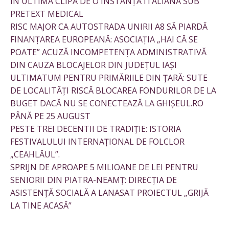
ÎN ULTIMA CLIPĂ DE O INSTANȚĂ ITALIANĂ SUB
PRETEXT MEDICAL
RISC MAJOR CA AUTOSTRADA UNIRII A8 SĂ PIARDĂ
FINANȚAREA EUROPEANĂ: ASOCIAȚIA „HAI CĂ SE
POATE” ACUZĂ INCOMPETENȚA ADMINISTRATIVĂ
DIN CAUZA BLOCAJELOR DIN JUDEȚUL IAȘI
ULTIMATUM PENTRU PRIMĂRIILE DIN ȚARĂ: SUTE
DE LOCALITĂȚI RISCĂ BLOCAREA FONDURILOR DE LA
BUGET DACĂ NU SE CONECTEAZĂ LA GHIȘEUL.RO
PÂNĂ PE 25 AUGUST
PESTE TREI DECENTII DE TRADIȚIE: ISTORIA
FESTIVALULUI INTERNAȚIONAL DE FOLCLOR
„CEAHLĂUL”.
SPRIJN DE APROAPE 5 MILIOANE DE LEI PENTRU
SENIORII DIN PIATRA-NEAMȚ: DIRECȚIA DE
ASISTENȚĂ SOCIALĂ A LANASAT PROIECTUL „GRIJĂ
LA TINE ACASĂ”