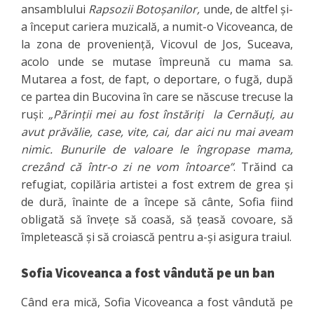
ansamblului
Rapsozii Botoșanilor,
unde, de altfel și-
a început cariera muzicală, a numit-o Vicoveanca, de
la zona de proveniență, Vicovul de Jos, Suceava,
acolo unde se mutase împreună cu mama sa.
Mutarea a fost, de fapt, o deportare, o fugă, după
ce partea din Bucovina în care se născuse trecuse la
ruși:
„Părinții mei au fost înstăriți la Cernăuți, au
avut prăvălie, case, vite, cai, dar aici nu mai aveam
nimic. Bunurile de valoare le îngropase mama,
crezând că într-o zi ne vom întoarce”
. Trăind ca
refugiat, copilăria artistei a fost extrem de grea și
de dură, înainte de a începe să cânte, Sofia fiind
obligată să învețe să coasă, să țeasă covoare, să
împletească și să croiască pentru a-și asigura traiul.
Sofia Vicoveanca a fost vândută pe un ban
Când era mică, Sofia Vicoveanca a fost vândută pe