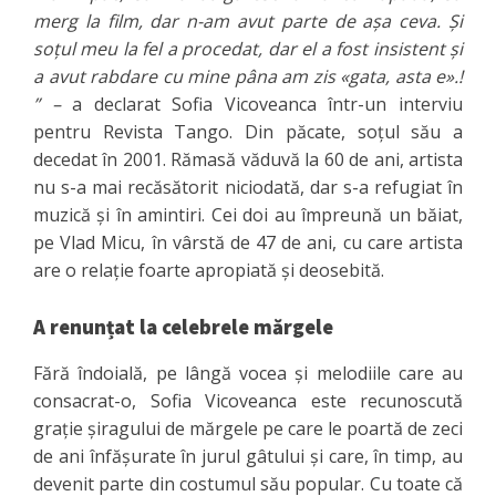
merg la film, dar n-am avut parte de așa ceva. Și
soțul meu la fel a procedat, dar el a fost insistent și
a avut rabdare cu mine pâna am zis «gata, asta e».!
” –
a declarat Sofia Vicoveanca într-un interviu
pentru Revista Tango. Din păcate, soțul său a
decedat în 2001. Rămasă văduvă la 60 de ani, artista
nu s-a mai recăsătorit niciodată, dar s-a refugiat în
muzică și în amintiri. Cei doi au împreună un băiat,
pe Vlad Micu, în vârstă de 47 de ani, cu care artista
are o relație foarte apropiată și deosebită.
A renunțat la celebrele mărgele
Fără îndoială, pe lângă vocea și melodiile care au
consacrat-o, Sofia Vicoveanca este recunoscută
grație șiragului de mărgele pe care le poartă de zeci
de ani înfășurate în jurul gâtului și care, în timp, au
devenit parte din costumul său popular. Cu toate că