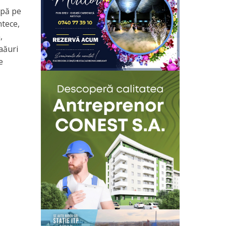
upă pe
ntece,
,
laăuri
e