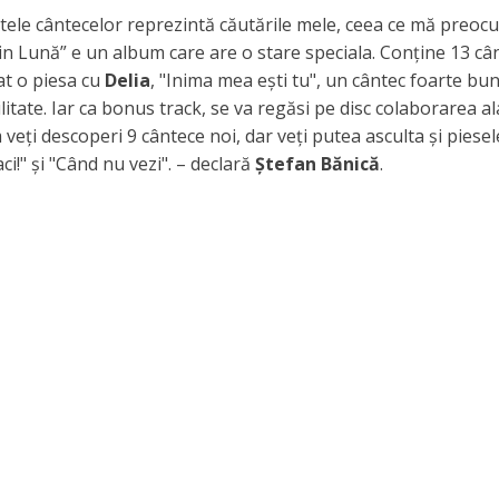
xtele cântecelor reprezintă căutările mele, ceea ce mă preoc
in Lună” e un album care are o stare speciala. Conține 13 câ
at o piesa cu
Delia
, "Inima mea ești tu", un cântec foarte bun
ilitate. Iar ca bonus track, se va regăsi pe disc colaborarea a
eți descoperi 9 cântece noi, dar veți putea asculta și piesel
i!" și "Când nu vezi". – declară
Ștefan Bănică
.