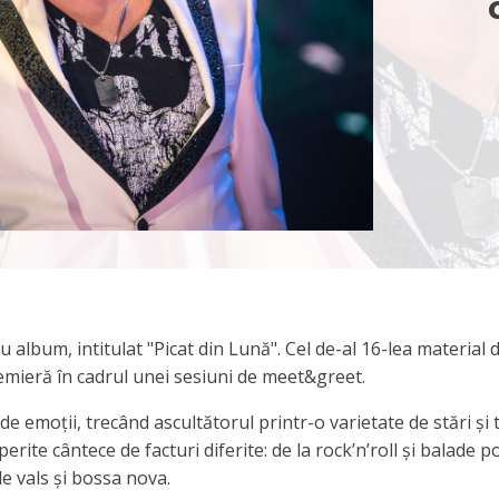
album, intitulat "Picat din Lună". Cel de-al 16-lea material 
premieră în cadrul unei sesiuni de meet&greet.
e emoții, trecând ascultătorul printr-o varietate de stări și tr
erite cântece de facturi diferite: de la rock’n’roll și balade p
e vals și bossa nova.