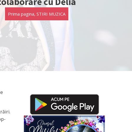
colaborare cu Delia
Prima pagina
,
STIRI MUZICA
de
ăiri.
op-