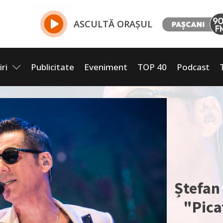
ASCULTĂ ORAȘUL
iri
Publicitate
Eveniment
TOP 40
Podcast
Ștefan
"Pica