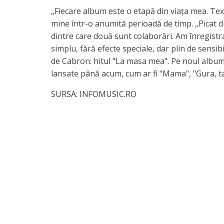
„Fiecare album este o etapă din viața mea. Te
mine într-o anumită perioadă de timp. „Picat d
dintre care două sunt colaborări. Am înregistr
simplu, fără efecte speciale, dar plin de sensib
de Cabron: hitul "La masa mea". Pe noul album v
lansate până acum, cum ar fi "Mama", "Gura, tac
SURSA: INFOMUSIC.RO