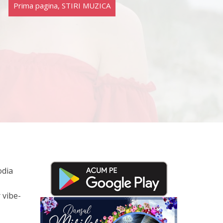
Prima pagina
,
STIRI MUZICA
odia
 vibe-