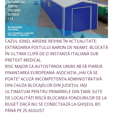
CAZUL IONEL ARSENE REVINE ÎN ACTUALITATE:
EXTRĂDAREA FOSTULUI BARON DE NEAMȚ, BLOCATĂ
ÎN ULTIMA CLIPĂ DE O INSTANȚĂ ITALIANĂ SUB
PRETEXT MEDICAL
RISC MAJOR CA AUTOSTRADA UNIRII A8 SĂ PIARDĂ
FINANȚAREA EUROPEANĂ: ASOCIAȚIA „HAI CĂ SE
POATE” ACUZĂ INCOMPETENȚA ADMINISTRATIVĂ
DIN CAUZA BLOCAJELOR DIN JUDEȚUL IAȘI
ULTIMATUM PENTRU PRIMĂRIILE DIN ȚARĂ: SUTE
DE LOCALITĂȚI RISCĂ BLOCAREA FONDURILOR DE LA
BUGET DACĂ NU SE CONECTEAZĂ LA GHIȘEUL.RO
PÂNĂ PE 25 AUGUST