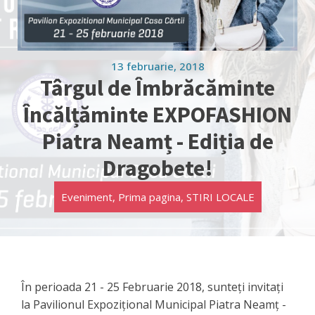
13 februarie, 2018
Târgul de Îmbrăcăminte
Încălțăminte EXPOFASHION
Piatra Neamț - Ediția de
Dragobete!
Eveniment
,
Prima pagina
,
STIRI LOCALE
În perioada 21 - 25 Februarie 2018, sunteți invitați
la Pavilionul Expozițional Municipal Piatra Neamț -