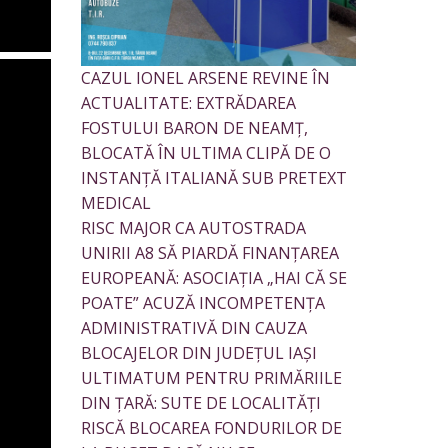
CAZUL IONEL ARSENE REVINE ÎN
ACTUALITATE: EXTRĂDAREA
FOSTULUI BARON DE NEAMȚ,
BLOCATĂ ÎN ULTIMA CLIPĂ DE O
INSTANȚĂ ITALIANĂ SUB PRETEXT
MEDICAL
RISC MAJOR CA AUTOSTRADA
UNIRII A8 SĂ PIARDĂ FINANȚAREA
EUROPEANĂ: ASOCIAȚIA „HAI CĂ SE
POATE” ACUZĂ INCOMPETENȚA
ADMINISTRATIVĂ DIN CAUZA
BLOCAJELOR DIN JUDEȚUL IAȘI
ULTIMATUM PENTRU PRIMĂRIILE
DIN ȚARĂ: SUTE DE LOCALITĂȚI
RISCĂ BLOCAREA FONDURILOR DE