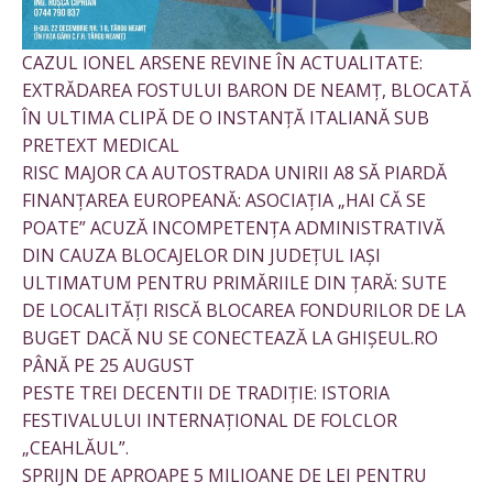
CAZUL IONEL ARSENE REVINE ÎN ACTUALITATE:
EXTRĂDAREA FOSTULUI BARON DE NEAMȚ, BLOCATĂ
ÎN ULTIMA CLIPĂ DE O INSTANȚĂ ITALIANĂ SUB
PRETEXT MEDICAL
RISC MAJOR CA AUTOSTRADA UNIRII A8 SĂ PIARDĂ
FINANȚAREA EUROPEANĂ: ASOCIAȚIA „HAI CĂ SE
POATE” ACUZĂ INCOMPETENȚA ADMINISTRATIVĂ
DIN CAUZA BLOCAJELOR DIN JUDEȚUL IAȘI
ULTIMATUM PENTRU PRIMĂRIILE DIN ȚARĂ: SUTE
DE LOCALITĂȚI RISCĂ BLOCAREA FONDURILOR DE LA
BUGET DACĂ NU SE CONECTEAZĂ LA GHIȘEUL.RO
PÂNĂ PE 25 AUGUST
PESTE TREI DECENTII DE TRADIȚIE: ISTORIA
FESTIVALULUI INTERNAȚIONAL DE FOLCLOR
„CEAHLĂUL”.
SPRIJN DE APROAPE 5 MILIOANE DE LEI PENTRU