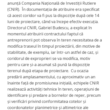
anunță Compania Națională de Investiții Rutiere
(CNIR). În documentația de atribuire era specificat
că acest coridor va fi pus la dispoziție după cele 14
luni de proiectare, când va începe efectiv execuția.
Directorul CNIR, Gabriel Budescu, a explicat în
momentul atribuirii contractului faptul că
antreprenorii pot observa în teren necesitatea de a
modifica traseul în timpul proiectării, din motive de
stabilitate, de exemplu, iar într-un astfel de caz, și
coridorul de exproprieri se va modifica, motiv
pentru care și-a asumat să pună la dispoziție
terenul după etapa de proiectare. Cu ocazia
predării amplasamentului, cu aproximativ un an
înainte față de promisiunea inițială, echipele CNIR
realizează activități tehnice în teren, operațiuni de
identificare și predare a bornelor de reper, precum
și verificări privind conformitatea cotelor și
coordonatelor planimetrice și altimetrice ale