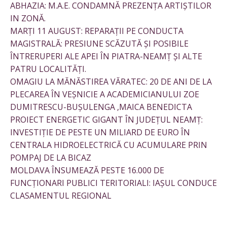
ABHAZIA: M.A.E. CONDAMNĂ PREZENȚA ARTIȘTILOR
IN ZONĂ.
MARȚI 11 AUGUST: REPARAȚII PE CONDUCTA
MAGISTRALĂ: PRESIUNE SCĂZUTĂ ȘI POSIBILE
ÎNTRERUPERI ALE APEI ÎN PIATRA-NEAMȚ ȘI ALTE
PATRU LOCALITĂȚI.
OMAGIU LA MĂNĂSTIREA VĂRATEC: 20 DE ANI DE LA
PLECAREA ÎN VEȘNICIE A ACADEMICIANULUI ZOE
DUMITRESCU-BUȘULENGA ,MAICA BENEDICTA
PROIECT ENERGETIC GIGANT ÎN JUDEȚUL NEAMȚ:
INVESTIȚIE DE PESTE UN MILIARD DE EURO ÎN
CENTRALA HIDROELECTRICĂ CU ACUMULARE PRIN
POMPAJ DE LA BICAZ
MOLDAVA ÎNSUMEAZĂ PESTE 16.000 DE
FUNCȚIONARI PUBLICI TERITORIALI: IAȘUL CONDUCE
CLASAMENTUL REGIONAL