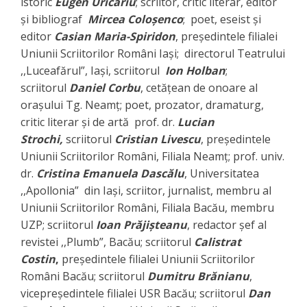
istoric
Eugen Uricariu
; scriitor, critic literar, editor
și bibliograf
Mircea Coloșenco
; poet, eseist și
editor
Casian Maria-Spiridon
, preşedintele filialei
Uniunii Scriitorilor Români Iași; directorul Teatrului
,,Luceafărul”, Iași, scriitorul
Ion Holban
;
scriitorul
Daniel Corbu
, cetățean de onoare al
orașului Tg. Neamț; poet, prozator, dramaturg,
critic literar și de artă prof. dr.
Lucian
Strochi,
scriitorul
Cristian Livescu
, președintele
Uniunii Scriitorilor Români, Filiala Neamț; prof. univ.
dr.
Cristina Emanuela Dascălu
, Universitatea
,,Apollonia” din Iași, scriitor, jurnalist, membru al
Uniunii Scriitorilor Români, Filiala Bacău, membru
UZP; scriitorul
Ioan Prăjișteanu
, redactor șef al
revistei ,,Plumb”, Bacău; scriitorul
Calistrat
Costin
,
preşedintele filialei Uniunii Scriitorilor
Români Bacău; scriitorul
Dumitru Brănianu
,
vicepreşedintele filialei USR Bacău; scriitorul
Dan