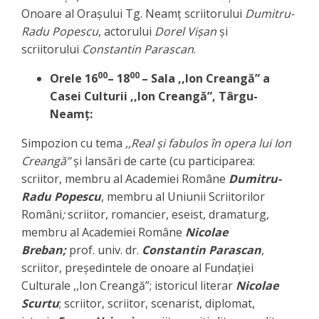
Onoare al Orașului Tg. Neamț scriitorului
Dumitru-
Radu Popescu
, actorului
Dorel Vișan
și
scriitorului
Constantin Parascan
.
00
00
Orele 16
– 18
– Sala ,,Ion Creangă” a
Casei Culturii ,,Ion Creangă”, Târgu-
Neamț:
Simpozion cu tema
,,Real și fabulos în opera lui Ion
Creangă”
și lansări de carte (cu participarea:
scriitor, membru al Academiei Române
Dumitru-
Radu Popescu
, membru al Uniunii Scriitorilor
Români
;
scriitor, romancier, eseist, dramaturg,
membru al Academiei Române
Nicolae
Breban;
prof. univ. dr.
Constantin Parascan
,
scriitor, președintele de onoare al Fundației
Culturale ,,Ion Creangă”; istoricul literar
Nicolae
Scurtu
; scriitor, scriitor, scenarist, diplomat,