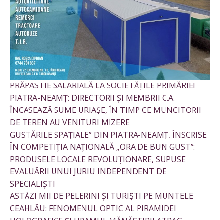
PRĂPASTIE SALARIALĂ LA SOCIETĂȚILE PRIMĂRIEI
PIATRA-NEAMȚ: DIRECTORII ȘI MEMBRII C.A.
ÎNCASEAZĂ SUME URIAȘE, ÎN TIMP CE MUNCITORII
DE TEREN AU VENITURI MIZERE
GUSTĂRILE SPAȚIALE” DIN PIATRA-NEAMȚ, ÎNSCRISE
ÎN COMPETIȚIA NAȚIONALĂ „ORA DE BUN GUST”:
PRODUSELE LOCALE REVOLUȚIONARE, SUPUSE
EVALUĂRII UNUI JURIU INDEPENDENT DE
SPECIALIȘTI
ASTĂZI MII DE PELERINI ȘI TURIȘTI PE MUNTELE
CEAHLĂU: FENOMENUL OPTIC AL PIRAMIDEI