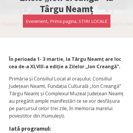
Târgu Neamț
Eveniment
,
Prima pagina
,
STIRI LOCALE
În perioada 1- 3 martie, la Târgu Neamț are loc
cea de-a XLVIII-a ediție a Zilelor „Ion Creangă”.
Primăria și Consiliul Local al orașului, Consiliul
Județean Neamt, Fundația Culturală „Ion Creangă”
Târgu Neamț şi Complexul Muzeal Județean Neamț
au pregătit ample manifestări ce se vor desfășura
pe parcursul celor trei zile, în memoria marelui
povestitor din Humulești.
Iată programul: