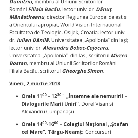
Dumitriu
,
membru al Uniunii Scriitorilor
Români
Filiala Bacău
;
lector univ. dr.
Dănuț
Mănăstireanu
,
director Regiunea Europei de est şi
a Orientului apropiat, World Vision International,
Facultatea de Teologie, Osijek, Croaţia
;
lector univ.
dr
.
Iulian Dănilă
,
Universitatea ,,Apollonia” din Iași;
lector univ. dr.
Alexandru Boboc-Cojocaru
,
Universitatea ,,Apollonia” din Iași; scriitorul
Mircea
Bostan
,
membru al Uniunii Scriitorilor Români
Filiala Bacău, scriitorul
Gheorghe Simon
.
Vineri, 2 martie 2018
00
30 –
Orele 11
– 12
„Însemne ale nemuririi –
Dialogurile Marii Uniri”,
Dorel Vișan si
Alexandru Cumpanașu
00
00
Orele 14
-16
– Colegiul Național ,,Ștefan
cel Mare”, Târgu-Neamț
: Concursuri