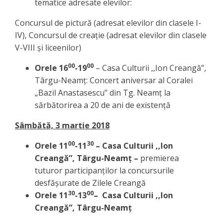
tematice adresate elevilor:
Concursul de pictură (adresat elevilor din clasele I-
IV), Concursul de creație (adresat elevilor din clasele
V-VIII și liceenilor)
00
00
Orele 16
-19
– Casa Culturii ,,Ion Creangă”,
Târgu-Neamț: Concert aniversar al Coralei
„Bazil Anastasescu” din Tg. Neamț la
sărbătorirea a 20 de ani de existență
Sâmbătă, 3 martie 2018
00
30
Orele 11
-11
– Casa Culturii ,,Ion
Creangă”, Târgu-Neamț –
premierea
tuturor participanților la concursurile
desfășurate de Zilele Creangă
30
00
Orele 11
-13
– Casa Culturii ,,Ion
Creangă”, Târgu-Neamț