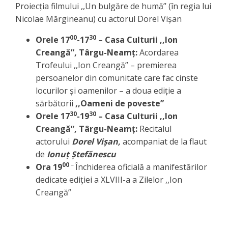
Proiecția filmului ,,Un bulgăre de humă” (în regia lui
Nicolae Mărgineanu) cu actorul Dorel Vișan
00
30
Orele 17
-17
–
Casa Culturii ,,Ion
Creangă”, Târgu-Neamț:
Acordarea
Trofeului ,,Ion Creangă” – premierea
persoanelor din comunitate care fac cinste
locurilor și oamenilor – a doua ediție a
sărbătorii
,,Oameni de poveste”
30
30
Orele 17
-19
– Casa Culturii ,,Ion
Creangă”, Târgu-Neamț:
Recitalul
actorului
Dorel Vișan,
acompaniat de la flaut
de
Ionuț Ștefănescu
00
–
Ora 19
Închiderea oficială a manifestărilor
dedicate ediției a XLVIII-a a Zilelor ,,Ion
Creangă”