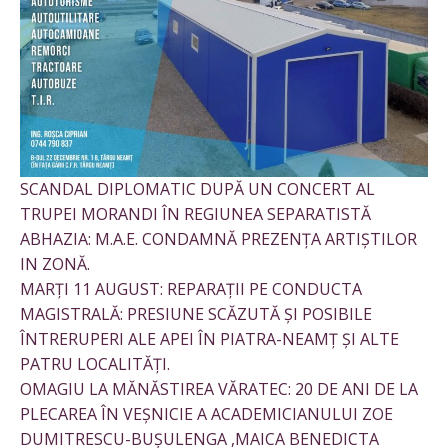
SCANDAL DIPLOMATIC DUPĂ UN CONCERT AL
TRUPEI MORANDI ÎN REGIUNEA SEPARATISTĂ
ABHAZIA: M.A.E. CONDAMNĂ PREZENȚA ARTIȘTILOR
IN ZONĂ.
MARȚI 11 AUGUST: REPARAȚII PE CONDUCTA
MAGISTRALĂ: PRESIUNE SCĂZUTĂ ȘI POSIBILE
ÎNTRERUPERI ALE APEI ÎN PIATRA-NEAMȚ ȘI ALTE
PATRU LOCALITĂȚI.
OMAGIU LA MĂNĂSTIREA VĂRATEC: 20 DE ANI DE LA
PLECAREA ÎN VEȘNICIE A ACADEMICIANULUI ZOE
DUMITRESCU-BUȘULENGA ,MAICA BENEDICTA