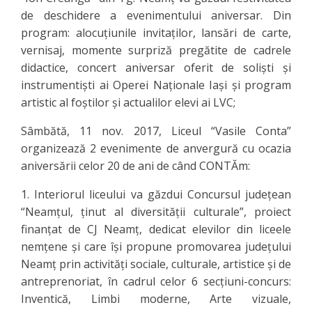
de deschidere a evenimentului aniversar. Din
program: alocuțiunile invitaților, lansări de carte,
vernisaj, momente surpriză pregătite de cadrele
didactice, concert aniversar oferit de soliști și
instrumentiști ai Operei Naționale Iași și program
artistic al foștilor și actualilor elevi ai LVC;
Sâmbătă, 11 nov. 2017, Liceul “Vasile Conta”
organizează 2 evenimente de anvergură cu ocazia
aniversării celor 20 de ani de când CONTĂm:
1. Interiorul liceului va găzdui Concursul județean
“Neamțul, ținut al diversității culturale”, proiect
finanțat de CJ Neamț, dedicat elevilor din liceele
nemțene și care își propune promovarea județului
Neamț prin activități sociale, culturale, artistice și de
antreprenoriat, în cadrul celor 6 secțiuni-concurs:
Inventică, Limbi moderne, Arte vizuale,