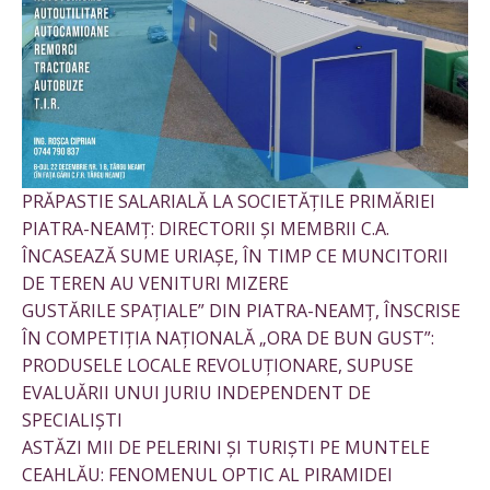
PRĂPASTIE SALARIALĂ LA SOCIETĂȚILE PRIMĂRIEI
PIATRA-NEAMȚ: DIRECTORII ȘI MEMBRII C.A.
ÎNCASEAZĂ SUME URIAȘE, ÎN TIMP CE MUNCITORII
DE TEREN AU VENITURI MIZERE
GUSTĂRILE SPAȚIALE” DIN PIATRA-NEAMȚ, ÎNSCRISE
ÎN COMPETIȚIA NAȚIONALĂ „ORA DE BUN GUST”:
PRODUSELE LOCALE REVOLUȚIONARE, SUPUSE
EVALUĂRII UNUI JURIU INDEPENDENT DE
SPECIALIȘTI
ASTĂZI MII DE PELERINI ȘI TURIȘTI PE MUNTELE
CEAHLĂU: FENOMENUL OPTIC AL PIRAMIDEI