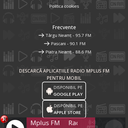
Politica cookies
Frecvente
Târgu Neamț - 95.7 FM
Pascani - 90.1 FM
Piatra Neamț - 88.6 FM
DESCARCĂ APLICAȚIILE RADIO MPLUS FM
PENTRU MOBIL
DISPONIBIL PE
GOOGLE PLAY
DISPONIBIL PE
APPLE STORE
Radio Mplus FM
Radio Mplus FM
R