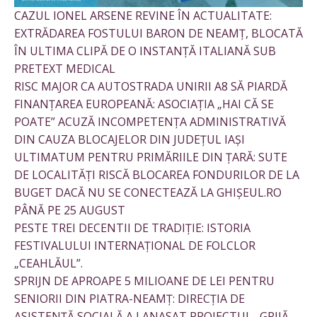
CAZUL IONEL ARSENE REVINE ÎN ACTUALITATE:
EXTRĂDAREA FOSTULUI BARON DE NEAMȚ, BLOCATĂ
ÎN ULTIMA CLIPĂ DE O INSTANȚĂ ITALIANĂ SUB
PRETEXT MEDICAL
RISC MAJOR CA AUTOSTRADA UNIRII A8 SĂ PIARDĂ
FINANȚAREA EUROPEANĂ: ASOCIAȚIA „HAI CĂ SE
POATE” ACUZĂ INCOMPETENȚA ADMINISTRATIVĂ
DIN CAUZA BLOCAJELOR DIN JUDEȚUL IAȘI
ULTIMATUM PENTRU PRIMĂRIILE DIN ȚARĂ: SUTE
DE LOCALITĂȚI RISCĂ BLOCAREA FONDURILOR DE LA
BUGET DACĂ NU SE CONECTEAZĂ LA GHIȘEUL.RO
PÂNĂ PE 25 AUGUST
PESTE TREI DECENTII DE TRADIȚIE: ISTORIA
FESTIVALULUI INTERNAȚIONAL DE FOLCLOR
„CEAHLĂUL”.
SPRIJN DE APROAPE 5 MILIOANE DE LEI PENTRU
SENIORII DIN PIATRA-NEAMȚ: DIRECȚIA DE
ASISTENȚĂ SOCIALĂ A LANASAT PROIECTUL „GRIJĂ