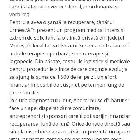
care i-a afectat sever echilibrul, coordonarea și
vorbirea.
Pentru a avea o șansă la recuperare, tânărul
urmează în prezent un program medical intens și
extrem de solicitant la o clinică privată din județul
Mureș, în localitatea Livezeni. Schema de tratament
include terapie hiperbară, kinetoterapie și
logopedie. Din păcate, costurile logistice și medicale
pentru procedurile zilnice de care depinde evoluția
sa ajung la suma de 1.500 de lei pe zi, un efort
financiar imposibil de susținut pe termen lung de
către familie.
​În ciuda diagnosticului dur, Andrei nu se dă bătut și
face un apel disperat către comunitate,
antreprenori și sponsori care îi pot sprijini financiar
recuperarea, lună de lună. Orice donație directă sau
simpla distribuire a cazului său reprezintă un ajutor
vital, iar ​fiecare gest de solidaritate îi poate reda