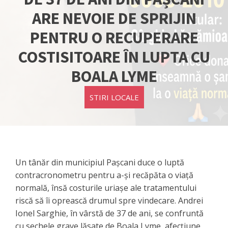
ARE NEVOIE DE SPRIJIN
PENTRU O RECUPERARE
COSTISITOARE ÎN LUPTA CU
BOALA LYME
STIRI LOCALE
Un tânăr din municipiul Pașcani duce o luptă
contracronometru pentru a-și recăpăta o viață
normală, însă costurile uriașe ale tratamentului
riscă să îi oprească drumul spre vindecare. Andrei
Ionel Sarghie, în vârstă de 37 de ani, se confruntă
cu sechele grave lăsate de Boala Lyme, afecțiune