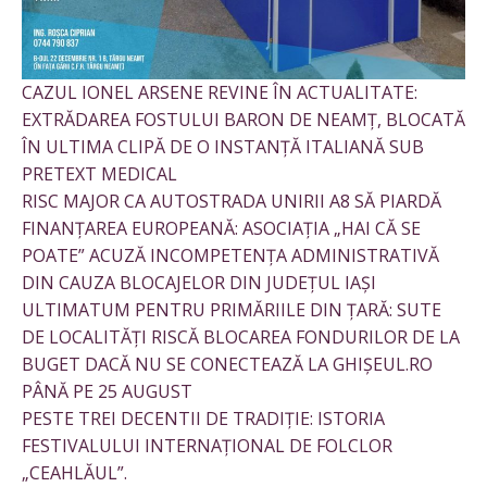
CAZUL IONEL ARSENE REVINE ÎN ACTUALITATE:
EXTRĂDAREA FOSTULUI BARON DE NEAMȚ, BLOCATĂ
ÎN ULTIMA CLIPĂ DE O INSTANȚĂ ITALIANĂ SUB
PRETEXT MEDICAL
RISC MAJOR CA AUTOSTRADA UNIRII A8 SĂ PIARDĂ
FINANȚAREA EUROPEANĂ: ASOCIAȚIA „HAI CĂ SE
POATE” ACUZĂ INCOMPETENȚA ADMINISTRATIVĂ
DIN CAUZA BLOCAJELOR DIN JUDEȚUL IAȘI
ULTIMATUM PENTRU PRIMĂRIILE DIN ȚARĂ: SUTE
DE LOCALITĂȚI RISCĂ BLOCAREA FONDURILOR DE LA
BUGET DACĂ NU SE CONECTEAZĂ LA GHIȘEUL.RO
PÂNĂ PE 25 AUGUST
PESTE TREI DECENTII DE TRADIȚIE: ISTORIA
FESTIVALULUI INTERNAȚIONAL DE FOLCLOR
„CEAHLĂUL”.