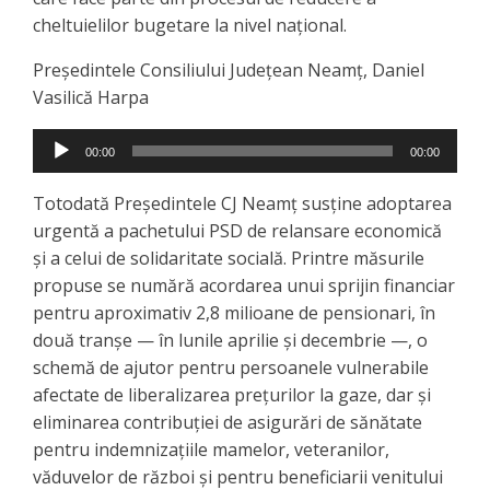
cheltuielilor bugetare la nivel național.
Președintele Consiliului Județean Neamț, Daniel
Vasilică Harpa
Player
00:00
00:00
audio
Totodată Președintele CJ Neamț susține adoptarea
urgentă a pachetului PSD de relansare economică
și a celui de solidaritate socială. Printre măsurile
propuse se numără acordarea unui sprijin financiar
pentru aproximativ 2,8 milioane de pensionari, în
două tranșe — în lunile aprilie și decembrie —, o
schemă de ajutor pentru persoanele vulnerabile
afectate de liberalizarea prețurilor la gaze, dar și
eliminarea contribuției de asigurări de sănătate
pentru indemnizațiile mamelor, veteranilor,
văduvelor de război și pentru beneficiarii venitului