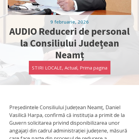
9 februarie, 2026
AUDIO Reduceri de personal
la Consiliului Județean
Neamț
STIRI LOCALE
,
Actual
,
Prima pagina
Președintele Consiliului Județean Neamț, Daniel
Vasilică Harpa, confirmă că instituția a primit de la
Guvern solicitarea privind disponibilizarea unor
angajați din cadrul administrației județene, măsură
care face parte din procesul de reducere a