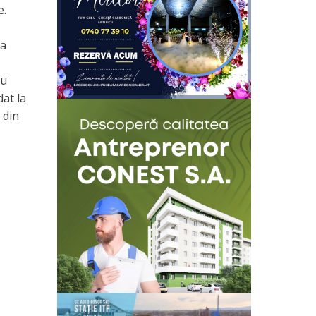
e.
ea
au
dat la
 din