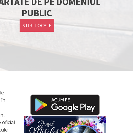
ĂRTATE DE PE DOMENIUL
PUBLIC
STIRI LOCALE
le
 în
n .
oficial
cule