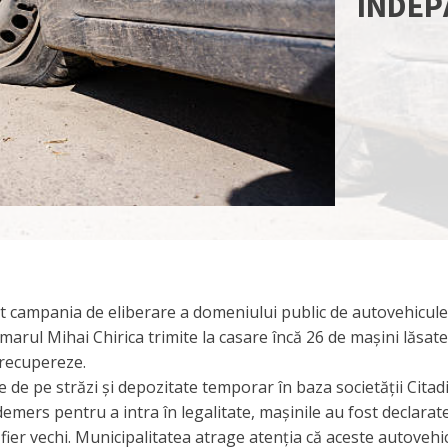
ÎNDEP
ert campania de eliberare a domeniului public de autovehicule
rul Mihai Chirica trimite la casare încă 26 de mașini lăsate
 recupereze.
e de pe străzi și depozitate temporar în baza societății Citadi
emers pentru a intra în legalitate, mașinile au fost declarate 
ier vechi. Municipalitatea atrage atenția că aceste autovehi