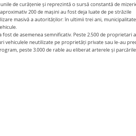
iunile de curățenie și reprezintă o sursă constantă de mizeri
că aproximativ 200 de mașini au fost deja luate de pe străzile
zare masivă a autorităților: în ultimii trei ani, municipalitat
ehicule.
li a fost de asemenea semnificativ. Peste 2.500 de proprietari 
ri vehiculele neutilizate pe proprietăți private sau le-au pre
rogram, peste 3.000 de rable au eliberat arterele și parcările