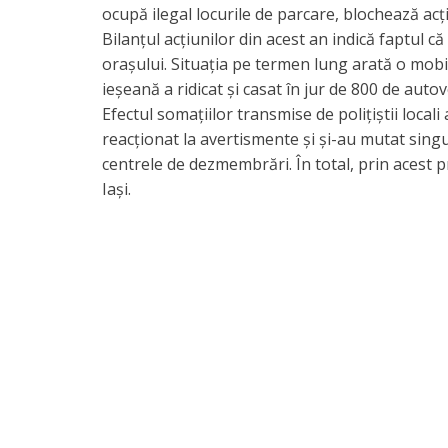
ocupă ilegal locurile de parcare, blochează acț
​Bilanțul acțiunilor din acest an indică faptul 
orașului. Situația pe termen lung arată o mobili
ieșeană a ridicat și casat în jur de 800 de autov
​Efectul somațiilor transmise de polițiștii loca
reacționat la avertismente și și-au mutat singu
centrele de dezmembrări. În total, prin acest p
Iași.