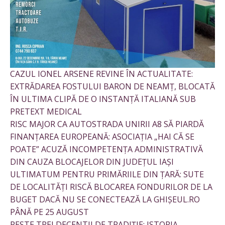
CAZUL IONEL ARSENE REVINE ÎN ACTUALITATE:
EXTRĂDAREA FOSTULUI BARON DE NEAMȚ, BLOCATĂ
ÎN ULTIMA CLIPĂ DE O INSTANȚĂ ITALIANĂ SUB
PRETEXT MEDICAL
RISC MAJOR CA AUTOSTRADA UNIRII A8 SĂ PIARDĂ
FINANȚAREA EUROPEANĂ: ASOCIAȚIA „HAI CĂ SE
POATE” ACUZĂ INCOMPETENȚA ADMINISTRATIVĂ
DIN CAUZA BLOCAJELOR DIN JUDEȚUL IAȘI
ULTIMATUM PENTRU PRIMĂRIILE DIN ȚARĂ: SUTE
DE LOCALITĂȚI RISCĂ BLOCAREA FONDURILOR DE LA
BUGET DACĂ NU SE CONECTEAZĂ LA GHIȘEUL.RO
PÂNĂ PE 25 AUGUST
PESTE TREI DECENTII DE TRADIȚIE: ISTORIA