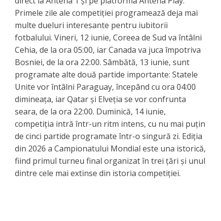
direct la Antena 1 și pe platforma Antena Play.
Primele zile ale competiției programează deja mai
multe dueluri interesante pentru iubitorii
fotbalului. Vineri, 12 iunie, Coreea de Sud va întâlni
Cehia, de la ora 05:00, iar Canada va juca împotriva
Bosniei, de la ora 22:00. Sâmbătă, 13 iunie, sunt
programate alte două partide importante: Statele
Unite vor întâlni Paraguay, începând cu ora 04:00
dimineața, iar Qatar și Elveția se vor confrunta
seara, de la ora 22:00. Duminică, 14 iunie,
competiția intră într-un ritm intens, cu nu mai puțin
de cinci partide programate într-o singură zi. Ediția
din 2026 a Campionatului Mondial este una istorică,
fiind primul turneu final organizat în trei țări și unul
dintre cele mai extinse din istoria competiției.