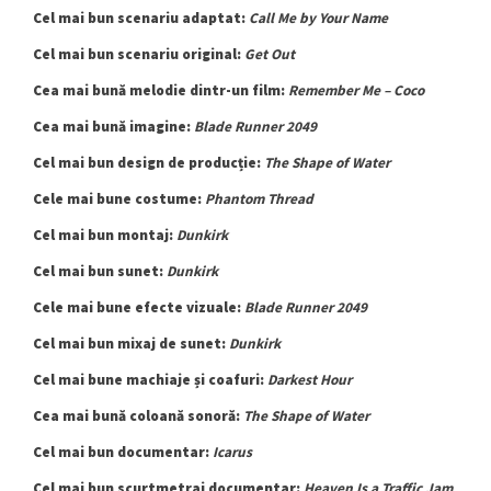
Cel mai bun scenariu adaptat:
Call Me by Your Name
Cel mai bun scenariu original:
Get Out
Cea mai bună melodie dintr-un film:
Remember Me – Coco
Cea mai bună imagine:
Blade Runner 2049
Cel mai bun design de producție:
The Shape of Water
Cele mai bune costume:
Phantom Thread
Cel mai bun montaj:
Dunkirk
Cel mai bun sunet:
Dunkirk
Cele mai bune efecte vizuale:
Blade Runner 2049
Cel mai bun mixaj de sunet:
Dunkirk
Cel mai bune machiaje și coafuri:
Darkest Hour
Cea mai bună coloană sonoră:
The Shape of Water
Cel mai bun documentar:
Icarus
Cel mai bun scurtmetraj documentar:
Heaven Is a Traffic Jam