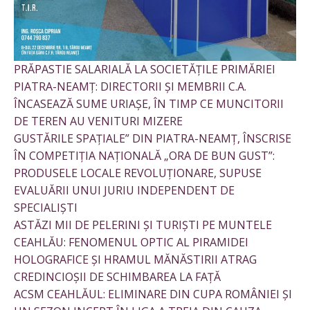
PRĂPASTIE SALARIALĂ LA SOCIETĂȚILE PRIMĂRIEI
PIATRA-NEAMȚ: DIRECTORII ȘI MEMBRII C.A.
ÎNCASEAZĂ SUME URIAȘE, ÎN TIMP CE MUNCITORII
DE TEREN AU VENITURI MIZERE
GUSTĂRILE SPAȚIALE” DIN PIATRA-NEAMȚ, ÎNSCRISE
ÎN COMPETIȚIA NAȚIONALĂ „ORA DE BUN GUST”:
PRODUSELE LOCALE REVOLUȚIONARE, SUPUSE
EVALUĂRII UNUI JURIU INDEPENDENT DE
SPECIALIȘTI
ASTĂZI MII DE PELERINI ȘI TURIȘTI PE MUNTELE
CEAHLĂU: FENOMENUL OPTIC AL PIRAMIDEI
HOLOGRAFICE ȘI HRAMUL MĂNĂSTIRII ATRAG
CREDINCIOȘII DE SCHIMBAREA LA FAȚĂ
ACSM CEAHLĂUL: ELIMINARE DIN CUPA ROMÂNIEI ȘI