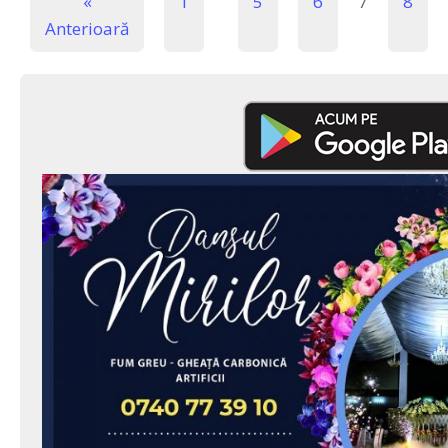
«
1
5
6
7
8
Anterioară