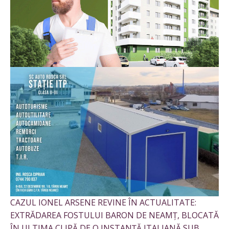
CAZUL IONEL ARSENE REVINE ÎN ACTUALITATE:
EXTRĂDAREA FOSTULUI BARON DE NEAMȚ, BLOCATĂ
ÎN ULTIMA CLIPĂ DE O INSTANȚĂ ITALIANĂ SUB