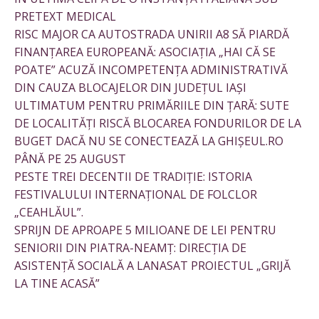
PRETEXT MEDICAL
RISC MAJOR CA AUTOSTRADA UNIRII A8 SĂ PIARDĂ
FINANȚAREA EUROPEANĂ: ASOCIAȚIA „HAI CĂ SE
POATE” ACUZĂ INCOMPETENȚA ADMINISTRATIVĂ
DIN CAUZA BLOCAJELOR DIN JUDEȚUL IAȘI
ULTIMATUM PENTRU PRIMĂRIILE DIN ȚARĂ: SUTE
DE LOCALITĂȚI RISCĂ BLOCAREA FONDURILOR DE LA
BUGET DACĂ NU SE CONECTEAZĂ LA GHIȘEUL.RO
PÂNĂ PE 25 AUGUST
PESTE TREI DECENTII DE TRADIȚIE: ISTORIA
FESTIVALULUI INTERNAȚIONAL DE FOLCLOR
„CEAHLĂUL”.
SPRIJN DE APROAPE 5 MILIOANE DE LEI PENTRU
SENIORII DIN PIATRA-NEAMȚ: DIRECȚIA DE
ASISTENȚĂ SOCIALĂ A LANASAT PROIECTUL „GRIJĂ
LA TINE ACASĂ”