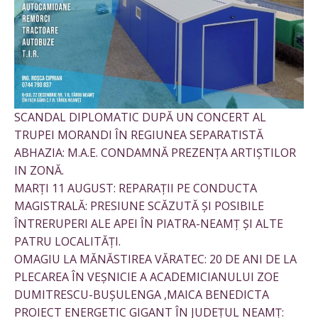
SCANDAL DIPLOMATIC DUPĂ UN CONCERT AL
TRUPEI MORANDI ÎN REGIUNEA SEPARATISTĂ
ABHAZIA: M.A.E. CONDAMNĂ PREZENȚA ARTIȘTILOR
IN ZONĂ.
MARȚI 11 AUGUST: REPARAȚII PE CONDUCTA
MAGISTRALĂ: PRESIUNE SCĂZUTĂ ȘI POSIBILE
ÎNTRERUPERI ALE APEI ÎN PIATRA-NEAMȚ ȘI ALTE
PATRU LOCALITĂȚI.
OMAGIU LA MĂNĂSTIREA VĂRATEC: 20 DE ANI DE LA
PLECAREA ÎN VEȘNICIE A ACADEMICIANULUI ZOE
DUMITRESCU-BUȘULENGA ,MAICA BENEDICTA
PROIECT ENERGETIC GIGANT ÎN JUDEȚUL NEAMȚ: