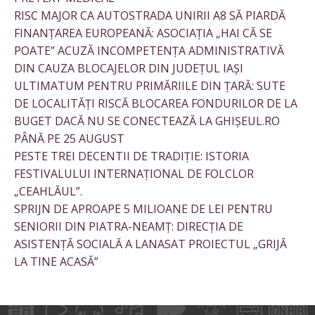
RISC MAJOR CA AUTOSTRADA UNIRII A8 SĂ PIARDĂ
FINANȚAREA EUROPEANĂ: ASOCIAȚIA „HAI CĂ SE
POATE” ACUZĂ INCOMPETENȚA ADMINISTRATIVĂ
DIN CAUZA BLOCAJELOR DIN JUDEȚUL IAȘI
ULTIMATUM PENTRU PRIMĂRIILE DIN ȚARĂ: SUTE
DE LOCALITĂȚI RISCĂ BLOCAREA FONDURILOR DE LA
BUGET DACĂ NU SE CONECTEAZĂ LA GHIȘEUL.RO
PÂNĂ PE 25 AUGUST
PESTE TREI DECENTII DE TRADIȚIE: ISTORIA
FESTIVALULUI INTERNAȚIONAL DE FOLCLOR
„CEAHLĂUL”.
SPRIJN DE APROAPE 5 MILIOANE DE LEI PENTRU
SENIORII DIN PIATRA-NEAMȚ: DIRECȚIA DE
ASISTENȚĂ SOCIALĂ A LANASAT PROIECTUL „GRIJĂ
LA TINE ACASĂ”