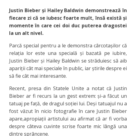
Justin Bieber şi Hailey Baldwin demonstrează în
fiecare zi că se iubesc foarte mult, însă există şi
momente în care cei doi duc puterea dragostei
la un alt nivel.
Parcă special pentru a le demonstra cârcotaşilor că
relaţia lor este una specială şi bazată pe iubire,
Justin Bieber şi Hailey Baldwin se străduiesc să aib
apariţii cât mai speciale în public, iar ştirile despre ei
să fie cât mai interesante.
Recent, presa din Statele Unite a notat că Justin
Bieber ar fi recurs la un gest extrem: şi-a făcut un
tatuaj pe faţă, de dragul soţiei lui. Deşi tatuajul nu a
fost văzut în nicio fotografie în care Justin Bieber
apare,apropiaţii artistului au afirmat că ar fi vorba
despre câteva cuvinte scrise foarte mic lângă una
dintre sprâncene.