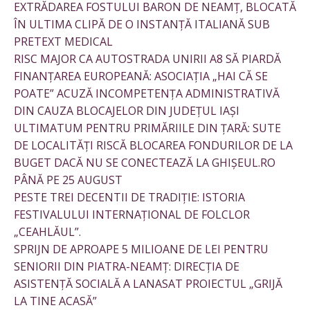
EXTRĂDAREA FOSTULUI BARON DE NEAMȚ, BLOCATĂ
ÎN ULTIMA CLIPĂ DE O INSTANȚĂ ITALIANĂ SUB
PRETEXT MEDICAL
RISC MAJOR CA AUTOSTRADA UNIRII A8 SĂ PIARDĂ
FINANȚAREA EUROPEANĂ: ASOCIAȚIA „HAI CĂ SE
POATE” ACUZĂ INCOMPETENȚA ADMINISTRATIVĂ
DIN CAUZA BLOCAJELOR DIN JUDEȚUL IAȘI
ULTIMATUM PENTRU PRIMĂRIILE DIN ȚARĂ: SUTE
DE LOCALITĂȚI RISCĂ BLOCAREA FONDURILOR DE LA
BUGET DACĂ NU SE CONECTEAZĂ LA GHIȘEUL.RO
PÂNĂ PE 25 AUGUST
PESTE TREI DECENTII DE TRADIȚIE: ISTORIA
FESTIVALULUI INTERNAȚIONAL DE FOLCLOR
„CEAHLĂUL”.
SPRIJN DE APROAPE 5 MILIOANE DE LEI PENTRU
SENIORII DIN PIATRA-NEAMȚ: DIRECȚIA DE
ASISTENȚĂ SOCIALĂ A LANASAT PROIECTUL „GRIJĂ
LA TINE ACASĂ”