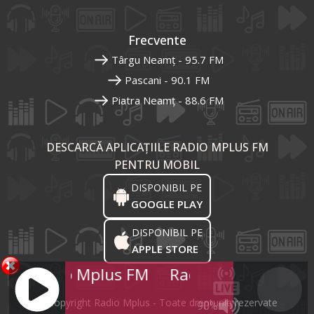
Frecvente
Târgu Neamț - 95.7 FM
Pascani - 90.1 FM
Piatra Neamț - 88.6 FM
DESCARCĂ APLICAȚIILE RADIO MPLUS FM
PENTRU MOBIL
DISPONIBIL PE
GOOGLE PLAY
DISPONIBIL PE
APPLE STORE
Radio Mplus FM
Radio Mplus FM
R
© Copyright Radio Mplus - Toate drepturile rezervate
90%