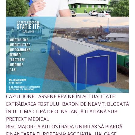
CAZUL IONEL ARSENE REVINE ÎN ACTUALITATE:
EXTRĂDAREA FOSTULUI BARON DE NEAMȚ, BLOCATĂ
ÎN ULTIMA CLIPĂ DE O INSTANȚĂ ITALIANĂ SUB
PRETEXT MEDICAL
RISC MAJOR CA AUTOSTRADA UNIRII A8 SĂ PIARDĂ
FINANȚAREA EUROPEANĂ: ASOCIAȚIA „HAI CĂ SE