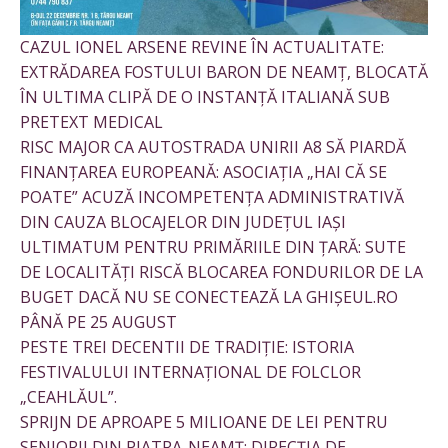
CAZUL IONEL ARSENE REVINE ÎN ACTUALITATE:
EXTRĂDAREA FOSTULUI BARON DE NEAMȚ, BLOCATĂ
ÎN ULTIMA CLIPĂ DE O INSTANȚĂ ITALIANĂ SUB
PRETEXT MEDICAL
RISC MAJOR CA AUTOSTRADA UNIRII A8 SĂ PIARDĂ
FINANȚAREA EUROPEANĂ: ASOCIAȚIA „HAI CĂ SE
POATE” ACUZĂ INCOMPETENȚA ADMINISTRATIVĂ
DIN CAUZA BLOCAJELOR DIN JUDEȚUL IAȘI
ULTIMATUM PENTRU PRIMĂRIILE DIN ȚARĂ: SUTE
DE LOCALITĂȚI RISCĂ BLOCAREA FONDURILOR DE LA
BUGET DACĂ NU SE CONECTEAZĂ LA GHIȘEUL.RO
PÂNĂ PE 25 AUGUST
PESTE TREI DECENTII DE TRADIȚIE: ISTORIA
FESTIVALULUI INTERNAȚIONAL DE FOLCLOR
„CEAHLĂUL”.
SPRIJN DE APROAPE 5 MILIOANE DE LEI PENTRU
SENIORII DIN PIATRA-NEAMȚ: DIRECȚIA DE