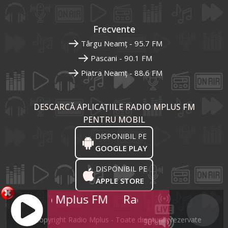
Frecvente
Târgu Neamț - 95.7 FM
Pascani - 90.1 FM
Piatra Neamț - 88.6 FM
DESCARCĂ APLICAȚIILE RADIO MPLUS FM
PENTRU MOBIL
DISPONIBIL PE
GOOGLE PLAY
DISPONIBIL PE
APPLE STORE
Radio Mplus FM
Radio Mplus FM
R
© Copyright Radio Mplus - Toate drepturile rezervate
90%