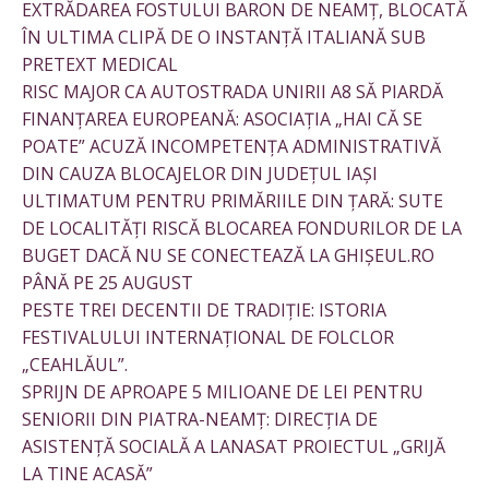
EXTRĂDAREA FOSTULUI BARON DE NEAMȚ, BLOCATĂ
ÎN ULTIMA CLIPĂ DE O INSTANȚĂ ITALIANĂ SUB
PRETEXT MEDICAL
RISC MAJOR CA AUTOSTRADA UNIRII A8 SĂ PIARDĂ
FINANȚAREA EUROPEANĂ: ASOCIAȚIA „HAI CĂ SE
POATE” ACUZĂ INCOMPETENȚA ADMINISTRATIVĂ
DIN CAUZA BLOCAJELOR DIN JUDEȚUL IAȘI
ULTIMATUM PENTRU PRIMĂRIILE DIN ȚARĂ: SUTE
DE LOCALITĂȚI RISCĂ BLOCAREA FONDURILOR DE LA
BUGET DACĂ NU SE CONECTEAZĂ LA GHIȘEUL.RO
PÂNĂ PE 25 AUGUST
PESTE TREI DECENTII DE TRADIȚIE: ISTORIA
FESTIVALULUI INTERNAȚIONAL DE FOLCLOR
„CEAHLĂUL”.
SPRIJN DE APROAPE 5 MILIOANE DE LEI PENTRU
SENIORII DIN PIATRA-NEAMȚ: DIRECȚIA DE
ASISTENȚĂ SOCIALĂ A LANASAT PROIECTUL „GRIJĂ
LA TINE ACASĂ”