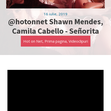
16 iulie, 2019
@hotonnet Shawn Mendes,
Camila Cabello - Señorita
Hot on Net
,
Prima pagina
,
Videoclipuri