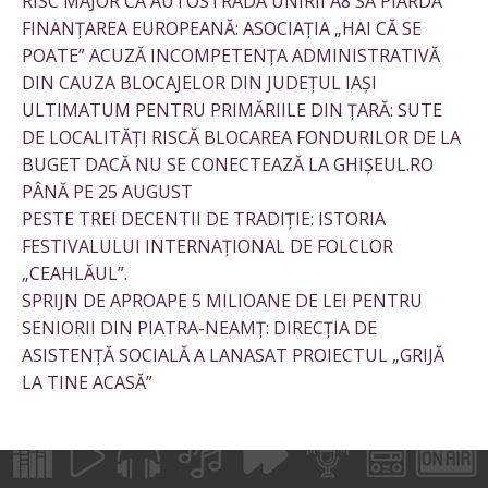
RISC MAJOR CA AUTOSTRADA UNIRII A8 SĂ PIARDĂ
FINANȚAREA EUROPEANĂ: ASOCIAȚIA „HAI CĂ SE
POATE” ACUZĂ INCOMPETENȚA ADMINISTRATIVĂ
DIN CAUZA BLOCAJELOR DIN JUDEȚUL IAȘI
ULTIMATUM PENTRU PRIMĂRIILE DIN ȚARĂ: SUTE
DE LOCALITĂȚI RISCĂ BLOCAREA FONDURILOR DE LA
BUGET DACĂ NU SE CONECTEAZĂ LA GHIȘEUL.RO
PÂNĂ PE 25 AUGUST
PESTE TREI DECENTII DE TRADIȚIE: ISTORIA
FESTIVALULUI INTERNAȚIONAL DE FOLCLOR
„CEAHLĂUL”.
SPRIJN DE APROAPE 5 MILIOANE DE LEI PENTRU
SENIORII DIN PIATRA-NEAMȚ: DIRECȚIA DE
ASISTENȚĂ SOCIALĂ A LANASAT PROIECTUL „GRIJĂ
LA TINE ACASĂ”