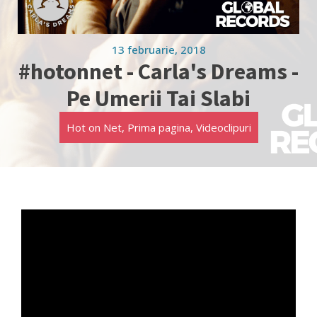
13 februarie, 2018
#hotonnet - Carla's Dreams -
Pe Umerii Tai Slabi
Hot on Net
,
Prima pagina
,
Videoclipuri