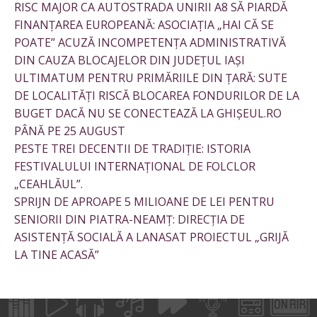
RISC MAJOR CA AUTOSTRADA UNIRII A8 SĂ PIARDĂ
FINANȚAREA EUROPEANĂ: ASOCIAȚIA „HAI CĂ SE
POATE” ACUZĂ INCOMPETENȚA ADMINISTRATIVĂ
DIN CAUZA BLOCAJELOR DIN JUDEȚUL IAȘI
ULTIMATUM PENTRU PRIMĂRIILE DIN ȚARĂ: SUTE
DE LOCALITĂȚI RISCĂ BLOCAREA FONDURILOR DE LA
BUGET DACĂ NU SE CONECTEAZĂ LA GHIȘEUL.RO
PÂNĂ PE 25 AUGUST
PESTE TREI DECENTII DE TRADIȚIE: ISTORIA
FESTIVALULUI INTERNAȚIONAL DE FOLCLOR
„CEAHLĂUL”.
SPRIJN DE APROAPE 5 MILIOANE DE LEI PENTRU
SENIORII DIN PIATRA-NEAMȚ: DIRECȚIA DE
ASISTENȚĂ SOCIALĂ A LANASAT PROIECTUL „GRIJĂ
LA TINE ACASĂ”