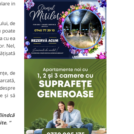
plare in
lui, de
u poate
ea cu ea
r. Nel,
rățișată
nțe, de
arcată,
 despre
e și să
fiindcă
te. ”