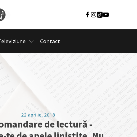
Televiziune
Contact
22 aprilie, 2018
omandare de lectură -
-te de apele liniștite. Nu