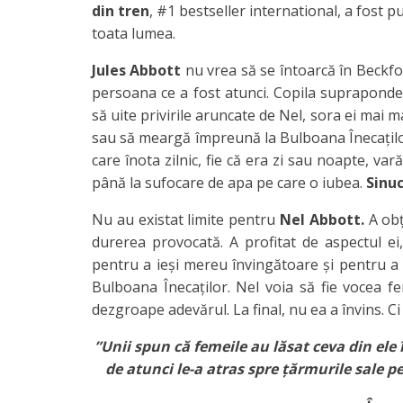
din tren
, #1 bestseller international, a fost p
toata lumea.
Jules Abbott
nu vrea să se întoarcă în Beckfor
persoana ce a fost atunci. Copila suprapondera
să uite privirile aruncate de Nel, sora ei mai 
sau să meargă împreună la Bulboana Înecaților.
care înota zilnic, fie că era zi sau noapte, var
până la sufocare de apa pe care o iubea.
Sinu
Nu au existat limite pentru
Nel Abbott.
A obț
durerea provocată. A profitat de aspectul ei,
pentru a ieși mereu învingătoare și pentru a 
Bulboana Înecaților. Nel voia să fie vocea fe
dezgroape adevărul. La final, nu ea a învins. Ci
”Unii spun că femeile au lăsat ceva din ele 
de atunci le-a atras spre țărmurile sale pe 