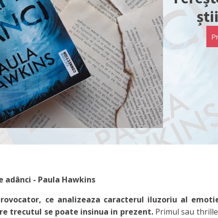
ști
P
e adânci - Paula Hawkins
rovocator, ce analizeaza caracterul iluzoriu al emotie
re trecutul se poate insinua in prezent.
Primul sau thrill