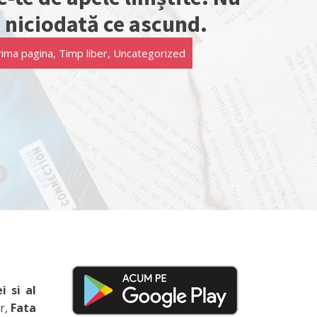
i niciodată ce ascund.
rima pagina
,
Timp liber
,
Uncategorized
i si al
er,
Fata