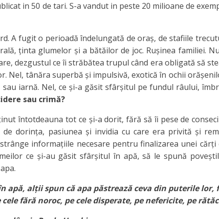
ublicat in 50 de tari. S-a vandut in peste 20 milioane de exem
d. A fugit o perioadă îndelungată de oraș, de stafiile trecutu
lă, ținta glumelor și a bătăilor de joc. Rușinea familiei. N
mare, dezgustul ce îi străbătea trupul când era obligată să st
 Nel, tânăra superbă și impulsivă, exotică în ochii orășenilo
ă sau iarnă. Nel, ce și-a găsit sfârșitul pe fundul râului, îmb
cidere sau crimă?
inut întotdeauna tot ce și-a dorit, fără să îi pese de conseci
 de dorința, pasiunea și invidia cu care era privită și rem
strânge informațiile necesare pentru finalizarea unei cărți
meilor ce și-au găsit sfârșitul în apă, să le spună poveștil
 apa.
în apă, alții spun că apa păstrează ceva din puterile lor, 
cele fără noroc, pe cele disperate, pe nefericite, pe rătăci