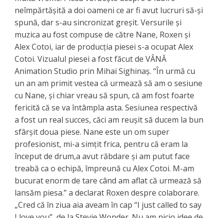
neîmpărtășită a doi oameni ce ar fi avut lucruri să-și
spună, dar s-au sincronizat greșit. Versurile și
muzica au fost compuse de către Nane, Roxen și
Alex Cotoi, iar de producția piesei s-a ocupat Alex
Cotoi. Vizualul piesei a fost făcut de VÂNĂ
Animation Studio prin Mihai Sighinaș. “În urmă cu
un an am primit vestea că urmează să am o sesiune
cu Nane, și chiar vreau să spun, că am fost foarte
fericită că se va întâmpla asta. Sesiunea respectivă
a fost un real succes, căci am reușit să ducem la bun
sfârșit doua piese. Nane este un om super
profesionist, mi-a simțit frica, pentru că eram la
început de drum,a avut răbdare și am putut face
treabă ca o echipă, împreună cu Alex Cotoi. M-am
bucurat enorm de tare când am aflat că urmează să
lansăm piesa.” a declarat Roxen despre colaborare.
„Cred că în ziua aia aveam în cap “I just called to say
I love you”, de la Stevie Wonder. Nu am nicio idee de