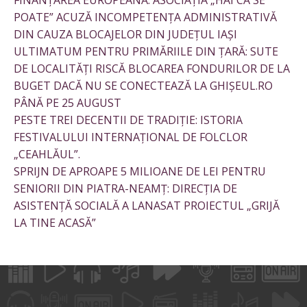
FINANȚAREA EUROPEANĂ: ASOCIAȚIA „HAI CĂ SE
POATE” ACUZĂ INCOMPETENȚA ADMINISTRATIVĂ
DIN CAUZA BLOCAJELOR DIN JUDEȚUL IAȘI
ULTIMATUM PENTRU PRIMĂRIILE DIN ȚARĂ: SUTE
DE LOCALITĂȚI RISCĂ BLOCAREA FONDURILOR DE LA
BUGET DACĂ NU SE CONECTEAZĂ LA GHIȘEUL.RO
PÂNĂ PE 25 AUGUST
PESTE TREI DECENTII DE TRADIȚIE: ISTORIA
FESTIVALULUI INTERNAȚIONAL DE FOLCLOR
„CEAHLĂUL”.
SPRIJN DE APROAPE 5 MILIOANE DE LEI PENTRU
SENIORII DIN PIATRA-NEAMȚ: DIRECȚIA DE
ASISTENȚĂ SOCIALĂ A LANASAT PROIECTUL „GRIJĂ
LA TINE ACASĂ”