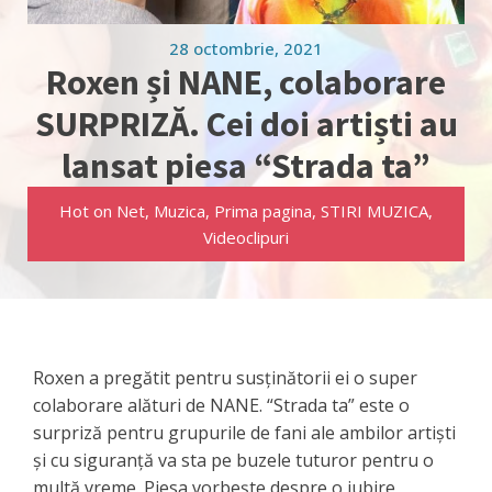
28 octombrie, 2021
Roxen și NANE, colaborare
SURPRIZĂ. Cei doi artiști au
lansat piesa “Strada ta”
Hot on Net
,
Muzica
,
Prima pagina
,
STIRI MUZICA
,
Videoclipuri
Roxen a pregătit pentru susținătorii ei o super
colaborare alături de NANE. “Strada ta” este o
surpriză pentru grupurile de fani ale ambilor artiști
și cu siguranță va sta pe buzele tuturor pentru o
multă vreme. Piesa vorbește despre o iubire