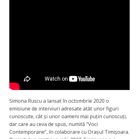
Simona Ruscu a lansat în octombrie 2020 o
emisiune de interviuri adresate atât unor figuri
cunoscute, cât și unor oameni mai puțin cunoscuți,
dar care au ceva de spus, numită “Voci
Contemporane”, în colaborare cu Orașul Timișoara.