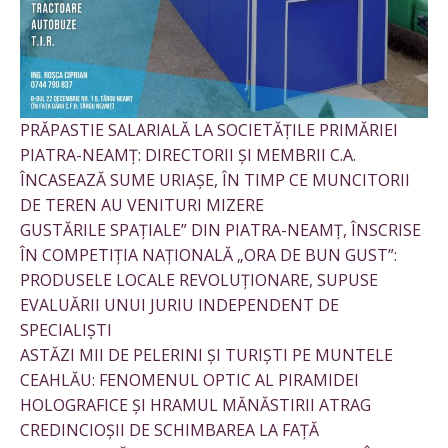
PRĂPASTIE SALARIALĂ LA SOCIETĂȚILE PRIMĂRIEI
PIATRA-NEAMȚ: DIRECTORII ȘI MEMBRII C.A.
ÎNCASEAZĂ SUME URIAȘE, ÎN TIMP CE MUNCITORII
DE TEREN AU VENITURI MIZERE
GUSTĂRILE SPAȚIALE” DIN PIATRA-NEAMȚ, ÎNSCRISE
ÎN COMPETIȚIA NAȚIONALĂ „ORA DE BUN GUST”:
PRODUSELE LOCALE REVOLUȚIONARE, SUPUSE
EVALUĂRII UNUI JURIU INDEPENDENT DE
SPECIALIȘTI
ASTĂZI MII DE PELERINI ȘI TURIȘTI PE MUNTELE
CEAHLĂU: FENOMENUL OPTIC AL PIRAMIDEI
HOLOGRAFICE ȘI HRAMUL MĂNĂSTIRII ATRAG
CREDINCIOȘII DE SCHIMBAREA LA FAȚĂ