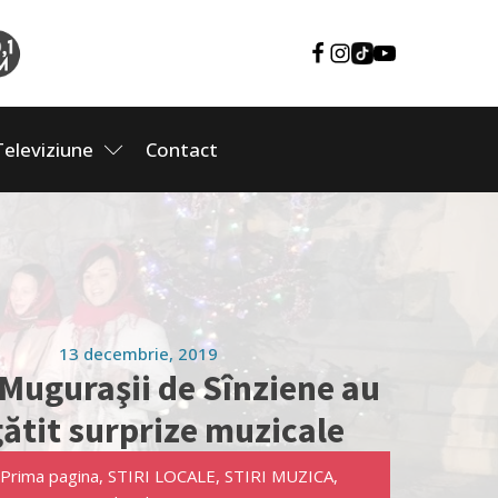
Televiziune
Contact
13 decembrie, 2019
Muguraşii de Sînziene au
ătit surprize muzicale
Prima pagina
,
STIRI LOCALE
,
STIRI MUZICA
,