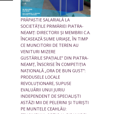
PRĂPASTIE SALARIALĂ LA
SOCIETĂȚILE PRIMĂRIEI PIATRA-
NEAMȚ: DIRECTORII ȘI MEMBRII C.A.
ÎNCASEAZĂ SUME URIAȘE, ÎN TIMP
CE MUNCITORII DE TEREN AU
VENITURI MIZERE
GUSTĂRILE SPAȚIALE” DIN PIATRA-
NEAMȚ, ÎNSCRISE ÎN COMPETIȚIA
NAȚIONALĂ „ORA DE BUN GUST”:
PRODUSELE LOCALE
REVOLUȚIONARE, SUPUSE
EVALUĂRII UNUI JURIU
INDEPENDENT DE SPECIALIȘTI
ASTĂZI MII DE PELERINI ȘI TURIȘTI
PE MUNTELE CEAHLĂU: