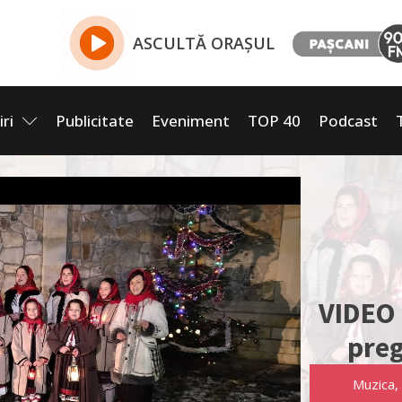
ASCULTĂ ORAȘUL
iri
Publicitate
Eveniment
TOP 40
Podcast
VIDEO 
preg
Muzica
,