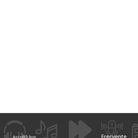
Frecvente
Ascultă live