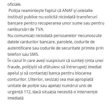
oficiale.
​ Poliția reamintește faptul că ANAF și celelalte
instituții publice nu solicită niciodată transferuri
bancare pentru recuperarea unor sume sau pentru
rambursări de TVA.
​Nu comunicați niciodată persoanelor necunoscute
datele cardurilor bancare, parolele, codurile de
autentificare sau codurile de securitate primite prin
telefon sau SMS.
În cazul în care aveți suspiciuni că sunteți ținta unei
fraude, polițiștii vă sfătuiesc să întrerupeți imediat
apelul și să contactați banca pentru blocarea
conturilor. Ulterior, sesizați cea mai apropiată
unitate de poliție sau apelați numărul unic de
urgență 112, dacă situația necesită o intervenție
imediată.