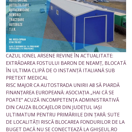
CAZUL IONEL ARSENE REVINE ÎN ACTUALITATE:
EXTRĂDAREA FOSTULUI BARON DE NEAMȚ, BLOCATĂ
ÎN ULTIMA CLIPĂ DE O INSTANȚĂ ITALIANĂ SUB
PRETEXT MEDICAL
RISC MAJOR CA AUTOSTRADA UNIRII A8 SĂ PIARDĂ
FINANȚAREA EUROPEANĂ: ASOCIAȚIA „HAI CĂ SE
POATE” ACUZĂ INCOMPETENȚA ADMINISTRATIVĂ
DIN CAUZA BLOCAJELOR DIN JUDEȚUL IAȘI
ULTIMATUM PENTRU PRIMĂRIILE DIN ȚARĂ: SUTE
DE LOCALITĂȚI RISCĂ BLOCAREA FONDURILOR DE LA
BUGET DACĂ NU SE CONECTEAZĂ LA GHIȘEUL.RO