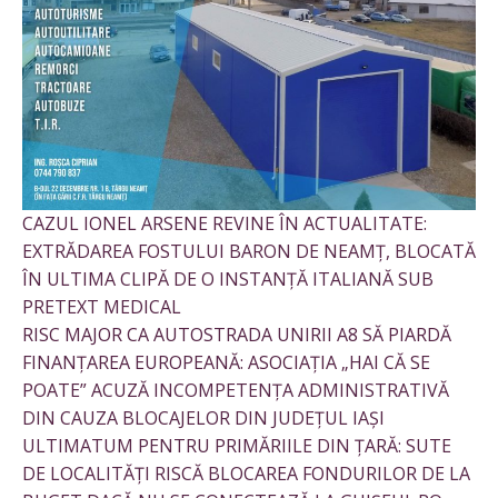
CAZUL IONEL ARSENE REVINE ÎN ACTUALITATE:
EXTRĂDAREA FOSTULUI BARON DE NEAMȚ, BLOCATĂ
ÎN ULTIMA CLIPĂ DE O INSTANȚĂ ITALIANĂ SUB
PRETEXT MEDICAL
RISC MAJOR CA AUTOSTRADA UNIRII A8 SĂ PIARDĂ
FINANȚAREA EUROPEANĂ: ASOCIAȚIA „HAI CĂ SE
POATE” ACUZĂ INCOMPETENȚA ADMINISTRATIVĂ
DIN CAUZA BLOCAJELOR DIN JUDEȚUL IAȘI
ULTIMATUM PENTRU PRIMĂRIILE DIN ȚARĂ: SUTE
DE LOCALITĂȚI RISCĂ BLOCAREA FONDURILOR DE LA