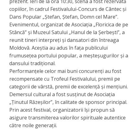
prezent. Ieri de la ora 10:30, scena a fost rezervată
copiilor, în cadrul Festivalului-Concurs de Cântec și
Dans Popular „Ștefan, Ștefan, Domn cel Mare”.
​Evenimentul, organizat de Asociația „Floricica de pe
Stâncă” și Muzeul Satului „Hanul de la Șerbești”, a
reunit tineri interpreți și dansatori din întreaga
Moldovă. Aceștia au adus în fața publicului
frumusețea portului popular, a meșteșugurilor și a
dansului tradițional.
​Performanțele celor mai buni concurenți au fost
recompensate cu Trofeul Festivalului, premii pe
categorii de vârstă, premii de excelență și mențiuni.
Demersul cultural a fost susținut de Asociația
„Ținutul Răzeșilor”, în calitate de sponsor principal.
Prin acest festival, organizatorii își propun să
asigure transmiterea valorilor spirituale autentice
către noile generații.