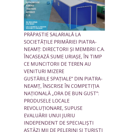
PRĂPASTIE SALARIALĂ LA
SOCIETĂȚILE PRIMĂRIEI PIATRA-
NEAMȚ: DIRECTORII ȘI MEMBRII C.A.
ÎNCASEAZĂ SUME URIAȘE, ÎN TIMP
CE MUNCITORII DE TEREN AU
VENITURI MIZERE
GUSTĂRILE SPAȚIALE” DIN PIATRA-
NEAMȚ, ÎNSCRISE ÎN COMPETIȚIA
NAȚIONALĂ „ORA DE BUN GUST”:
PRODUSELE LOCALE
REVOLUȚIONARE, SUPUSE
EVALUĂRII UNUI JURIU
INDEPENDENT DE SPECIALIȘTI
ASTĂZI MII DE PELERINI ȘI TURIȘTI