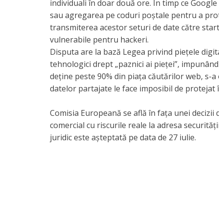
individuali în doar două ore. În timp ce Goog
sau agregarea pe coduri poștale pentru a protej
transmiterea acestor seturi de date către star
vulnerabile pentru hackeri.
​Disputa are la bază Legea privind piețele dig
tehnologici drept „paznici ai pieței”, impunând
deține peste 90% din piața căutărilor web, s-a
datelor partajate le face imposibil de protejat î
Comisia Europeană se află în fața unei decizii
comercial cu riscurile reale la adresa securităț
juridic este așteptată pe data de 27 iulie.