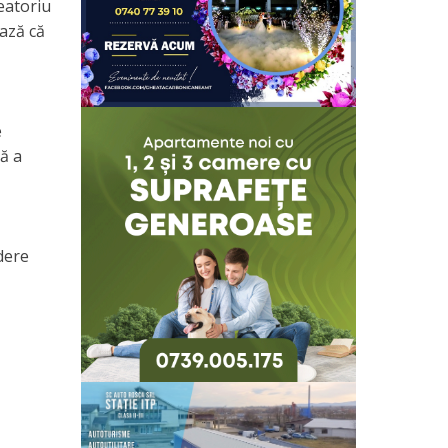
eatoriu
ează că
e
ă a
edere