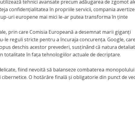
le utilizează tehnici avansate precum adăugarea de zgomot al
a confidențialitatea în propriile servicii, compania avertiz
tup-uri europene mai mici le-ar putea transforma în ținte
itale, prin care Comisia Europeană a desemnat marii giganți
u-le reguli stricte pentru a încuraja concurența. Google, car
 opus deschis acestor prevederi, susținând că natura detaliat
n totalitate în fața tehnologiilor actuale de decriptare.
 delicate, fiind nevoită să balanseze combaterea monopolului
ii cibernetice. O hotărâre finală și obligatorie din punct de v