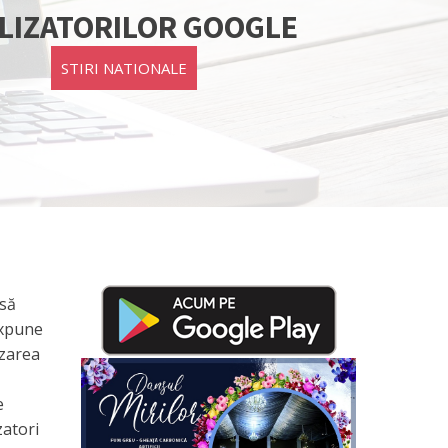
LIZATORILOR GOOGLE
STIRI NATIONALE
usă
expune
izarea
e
zatori