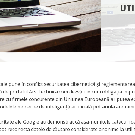
UTI
ale pune în conflict securitatea cibernetică și reglementarea
ă de portalul Ars Technica.com dezvăluie cum obligația imp
tare cu firmele concurente din Uniunea Europeană ar putea 
e modelele moderne de inteligență artificială pot anula anonim
curitate ale Google au demonstrat că așa-numitele „atacuri d
ă, pot reconecta datele de căutare considerate anonime la utili