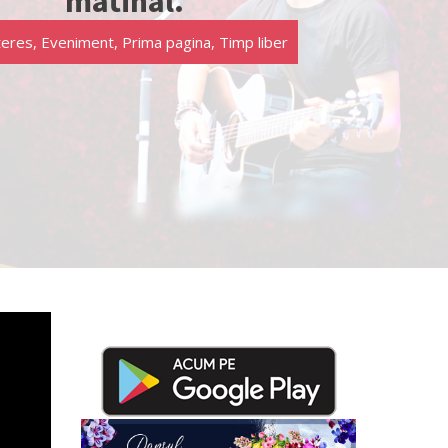
matinal.
teres
,
Eveniment
,
Prima pagina
,
Timp liber