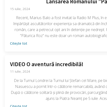
Lansarea Romanului ”Pă
15 iulie, 2024
Recent, Marius Balo a fost invitat la Radio M Plus, în 
împărtășit ascultătorilor experiența sa dramatică din în
român, care a petrecut opt ani în detenție pe nedrept
”Păturica Roz” nu este doar un roman autobiografic;
Citește tot
VIDEO O aventură incredibilă!
11 iulie, 2024
De la Turnul Londrei la Turnul lui Ștefan cel Mare, pe b
Nasuescu a pornit într-o călătorie remarcabilă, având 
După o călătorie solitară și plină de provocări, parcurgând
ajuns la Piatra Neamț pe 5 iulie. Ace
Citește tot