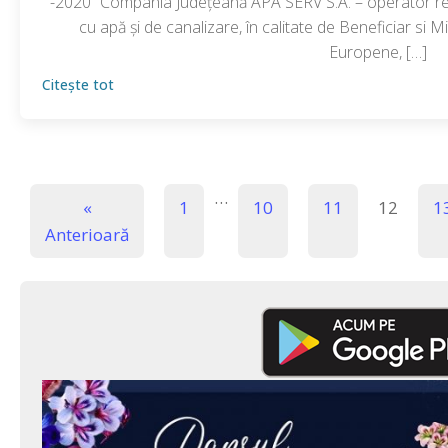
-2020” Compania Judeţeană APA SERV S.A. – operator regi
cu apă şi de canalizare, în calitate de Beneficiar si Min
Europene, […]
Citește tot
…
«
1
10
11
12
1
Anterioară