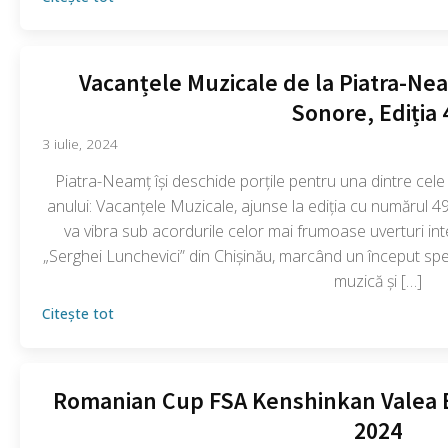
Vacanțele Muzicale de la Piatra-N
Sonore, Ediția 
3 iulie, 2024
Piatra-Neamț își deschide porțile pentru una dintre cele 
anului: Vacanțele Muzicale, ajunse la ediția cu numărul 49
va vibra sub acordurile celor mai frumoase uverturi int
„Serghei Lunchevici” din Chișinău, marcând un început sp
muzică și […]
Citește tot
Romanian Cup FSA Kenshinkan Valea Bist
2024