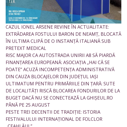
CAZUL IONEL ARSENE REVINE ÎN ACTUALITATE:
EXTRĂDAREA FOSTULUI BARON DE NEAMȚ, BLOCATĂ
ÎN ULTIMA CLIPĂ DE O INSTANȚĂ ITALIANĂ SUB
PRETEXT MEDICAL
RISC MAJOR CA AUTOSTRADA UNIRII A8 SĂ PIARDĂ
FINANȚAREA EUROPEANĂ: ASOCIAȚIA „HAI CĂ SE
POATE” ACUZĂ INCOMPETENȚA ADMINISTRATIVĂ
DIN CAUZA BLOCAJELOR DIN JUDEȚUL IAȘI
ULTIMATUM PENTRU PRIMĂRIILE DIN ȚARĂ: SUTE
DE LOCALITĂȚI RISCĂ BLOCAREA FONDURILOR DE LA
BUGET DACĂ NU SE CONECTEAZĂ LA GHIȘEUL.RO
PÂNĂ PE 25 AUGUST
PESTE TREI DECENTII DE TRADIȚIE: ISTORIA
FESTIVALULUI INTERNAȚIONAL DE FOLCLOR
„CEAHLĂUL”.