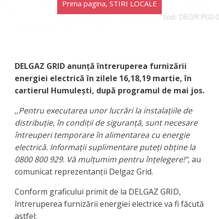
Prima pagina
,
STIRI LOCALE
DELGAZ GRID anunță întreruperea furnizării
energiei electrică în zilele 16,18,19 martie, în
cartierul Humulești, după programul de mai jos.
,,Pentru executarea unor lucrări la instalațiile de
distribuție, în condiții de siguranță, sunt necesare
întreuperi temporare în alimentarea cu energie
electrică. Informații suplimentare puteți obține la
0800 800 929. Vă mulțumim pentru înțelegere!”,
au
comunicat reprezentanții Delgaz Grid.
Conform graficului primit de la DELGAZ GRID,
întreruperea furnizării energiei electrice va fi făcută
astfel: