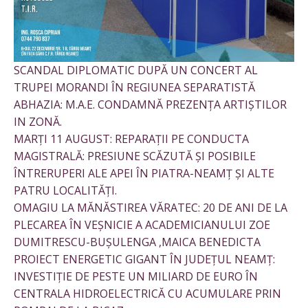
SCANDAL DIPLOMATIC DUPĂ UN CONCERT AL
TRUPEI MORANDI ÎN REGIUNEA SEPARATISTĂ
ABHAZIA: M.A.E. CONDAMNĂ PREZENȚA ARTIȘTILOR
IN ZONĂ.
MARȚI 11 AUGUST: REPARAȚII PE CONDUCTA
MAGISTRALĂ: PRESIUNE SCĂZUTĂ ȘI POSIBILE
ÎNTRERUPERI ALE APEI ÎN PIATRA-NEAMȚ ȘI ALTE
PATRU LOCALITĂȚI.
OMAGIU LA MĂNĂSTIREA VĂRATEC: 20 DE ANI DE LA
PLECAREA ÎN VEȘNICIE A ACADEMICIANULUI ZOE
DUMITRESCU-BUȘULENGA ,MAICA BENEDICTA
PROIECT ENERGETIC GIGANT ÎN JUDEȚUL NEAMȚ:
INVESTIȚIE DE PESTE UN MILIARD DE EURO ÎN
CENTRALA HIDROELECTRICĂ CU ACUMULARE PRIN