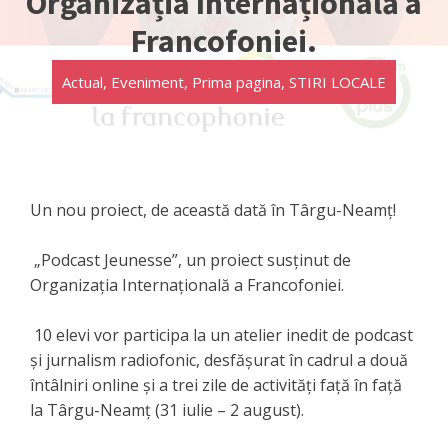
Organizația Internațională a
Francofoniei.
Actual
,
Eveniment
,
Prima pagina
,
STIRI LOCALE
Un nou proiect, de această dată în Târgu-Neamț!
„Podcast Jeunesse”, un proiect susținut de
Organizația Internațională a Francofoniei.
10 elevi vor participa la un atelier inedit de podcast
și jurnalism radiofonic, desfășurat în cadrul a două
întâlniri online și a trei zile de activități față în față
la Târgu-Neamț (31 iulie – 2 august).