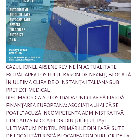
CAZUL IONEL ARSENE REVINE ÎN ACTUALITATE:
EXTRĂDAREA FOSTULUI BARON DE NEAMȚ, BLOCATĂ
ÎN ULTIMA CLIPĂ DE O INSTANȚĂ ITALIANĂ SUB
PRETEXT MEDICAL
RISC MAJOR CA AUTOSTRADA UNIRII A8 SĂ PIARDĂ
FINANȚAREA EUROPEANĂ: ASOCIAȚIA „HAI CĂ SE
POATE” ACUZĂ INCOMPETENȚA ADMINISTRATIVĂ
DIN CAUZA BLOCAJELOR DIN JUDEȚUL IAȘI
ULTIMATUM PENTRU PRIMĂRIILE DIN ȚARĂ: SUTE
DE LOCALITĂȚI RISCĂ BLOCAREA FONDURILOR DE LA