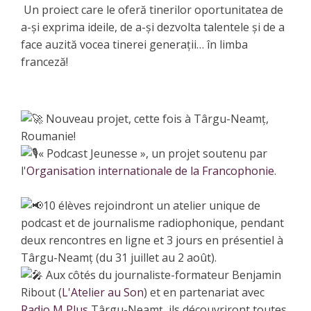
Un proiect care le oferă tinerilor oportunitatea de
a-și exprima ideile, de a-și dezvolta talentele și de a
face auzită vocea tinerei generații… în limba
franceză!
Nouveau projet, cette fois à Târgu-Neamț,
Roumanie!
« Podcast Jeunesse », un projet soutenu par
l'
Organisation internationale de la Francophonie
.
10 élèves rejoindront un atelier unique de
podcast et de journalisme radiophonique, pendant
deux rencontres en ligne et 3 jours en présentiel à
Târgu-Neamț (du 31 juillet au 2 août).
Aux côtés du journaliste-formateur Benjamin
Ribout (
L'Atelier au Son
) et en partenariat avec
Radio M Plus
Târgu-Neamț, ils découvriront toutes