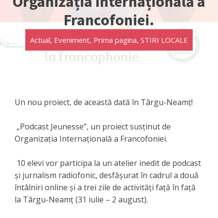
Organizația Internațională a
Francofoniei.
Actual
,
Eveniment
,
Prima pagina
,
STIRI LOCALE
Un nou proiect, de această dată în Târgu-Neamț!
„Podcast Jeunesse”, un proiect susținut de
Organizația Internațională a Francofoniei.
10 elevi vor participa la un atelier inedit de podcast
și jurnalism radiofonic, desfășurat în cadrul a două
întâlniri online și a trei zile de activități față în față
la Târgu-Neamț (31 iulie – 2 august).