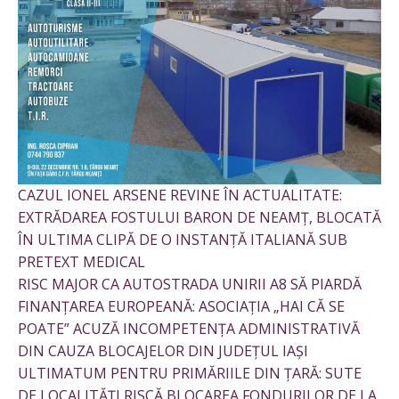
CAZUL IONEL ARSENE REVINE ÎN ACTUALITATE:
EXTRĂDAREA FOSTULUI BARON DE NEAMȚ, BLOCATĂ
ÎN ULTIMA CLIPĂ DE O INSTANȚĂ ITALIANĂ SUB
PRETEXT MEDICAL
RISC MAJOR CA AUTOSTRADA UNIRII A8 SĂ PIARDĂ
FINANȚAREA EUROPEANĂ: ASOCIAȚIA „HAI CĂ SE
POATE” ACUZĂ INCOMPETENȚA ADMINISTRATIVĂ
DIN CAUZA BLOCAJELOR DIN JUDEȚUL IAȘI
ULTIMATUM PENTRU PRIMĂRIILE DIN ȚARĂ: SUTE
DE LOCALITĂȚI RISCĂ BLOCAREA FONDURILOR DE LA