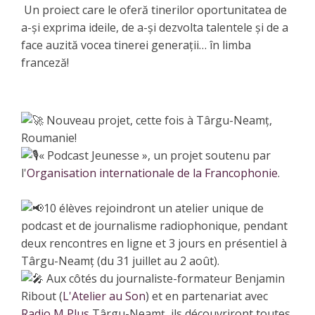
Un proiect care le oferă tinerilor oportunitatea de
a-și exprima ideile, de a-și dezvolta talentele și de a
face auzită vocea tinerei generații… în limba
franceză!
Nouveau projet, cette fois à Târgu-Neamț,
Roumanie!
« Podcast Jeunesse », un projet soutenu par
l'
Organisation internationale de la Francophonie
.
10 élèves rejoindront un atelier unique de
podcast et de journalisme radiophonique, pendant
deux rencontres en ligne et 3 jours en présentiel à
Târgu-Neamț (du 31 juillet au 2 août).
Aux côtés du journaliste-formateur Benjamin
Ribout (
L'Atelier au Son
) et en partenariat avec
Radio M Plus
Târgu-Neamț, ils découvriront toutes