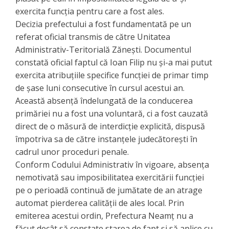
exercita funcția pentru care a fost ales.
Decizia prefectului a fost fundamentată pe un
referat oficial transmis de către Unitatea
Administrativ-Teritorială Zănești. Documentul
constată oficial faptul că Ioan Filip nu și-a mai putut
exercita atribuțiile specifice funcției de primar timp
de șase luni consecutive în cursul acestui an.
Această absență îndelungată de la conducerea
primăriei nu a fost una voluntară, ci a fost cauzată
direct de o măsură de interdicție explicită, dispusă
împotriva sa de către instanțele judecătorești în
cadrul unor proceduri penale.
​Conform Codului Administrativ în vigoare, absența
nemotivată sau imposibilitatea exercitării funcției
pe o perioadă continuă de jumătate de an atrage
automat pierderea calității de ales local. Prin
emiterea acestui ordin, Prefectura Neamț nu a
făcut decât să constate starea de fapt și să aplice cu