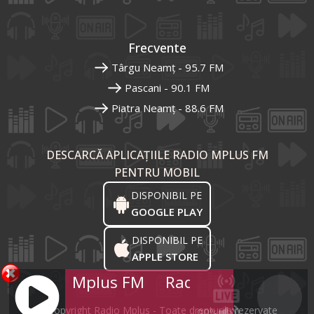
Frecvente
Târgu Neamț - 95.7 FM
Pascani - 90.1 FM
Piatra Neamț - 88.6 FM
DESCARCĂ APLICAȚIILE RADIO MPLUS FM
PENTRU MOBIL
DISPONIBIL PE
GOOGLE PLAY
DISPONIBIL PE
APPLE STORE
Radio Mplus FM
Radio Mplus FM
R
© Copyright Radio Mplus - Toate drepturile rezervate
90%