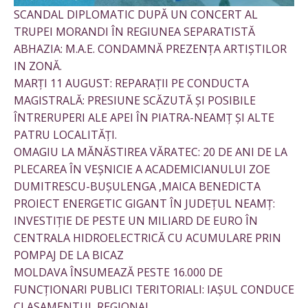
SCANDAL DIPLOMATIC DUPĂ UN CONCERT AL
TRUPEI MORANDI ÎN REGIUNEA SEPARATISTĂ
ABHAZIA: M.A.E. CONDAMNĂ PREZENȚA ARTIȘTILOR
IN ZONĂ.
MARȚI 11 AUGUST: REPARAȚII PE CONDUCTA
MAGISTRALĂ: PRESIUNE SCĂZUTĂ ȘI POSIBILE
ÎNTRERUPERI ALE APEI ÎN PIATRA-NEAMȚ ȘI ALTE
PATRU LOCALITĂȚI.
OMAGIU LA MĂNĂSTIREA VĂRATEC: 20 DE ANI DE LA
PLECAREA ÎN VEȘNICIE A ACADEMICIANULUI ZOE
DUMITRESCU-BUȘULENGA ,MAICA BENEDICTA
PROIECT ENERGETIC GIGANT ÎN JUDEȚUL NEAMȚ:
INVESTIȚIE DE PESTE UN MILIARD DE EURO ÎN
CENTRALA HIDROELECTRICĂ CU ACUMULARE PRIN
POMPAJ DE LA BICAZ
MOLDAVA ÎNSUMEAZĂ PESTE 16.000 DE
FUNCȚIONARI PUBLICI TERITORIALI: IAȘUL CONDUCE
CLASAMENTUL REGIONAL