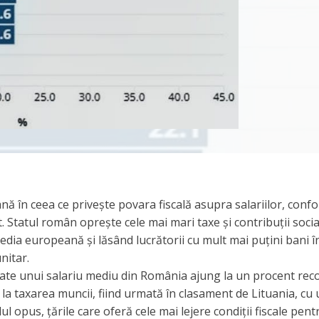
 în ceea ce privește povara fiscală asupra salariilor, conf
. Statul român oprește cele mai mari taxe și contribuții socia
edia europeană și lăsând lucrătorii cu mult mai puțini bani î
nitar.
plicate unui salariu mediu din România ajung la un procent rec
 la taxarea muncii, fiind urmată în clasament de Lituania, cu
ul opus, țările care oferă cele mai lejere condiții fiscale pent