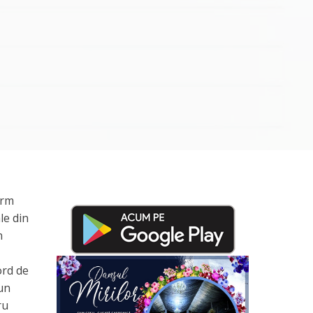
orm
le din
n
ord de
 un
ru