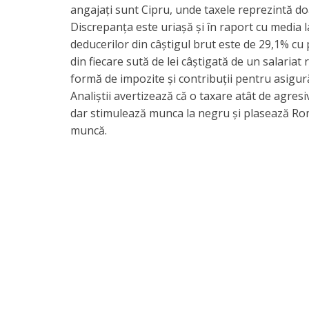
angajați sunt Cipru, unde taxele reprezintă doa
​Discrepanța este uriașă și în raport cu media 
deducerilor din câștigul brut este de 29,1% cu
din fiecare sută de lei câștigată de un salaria
formă de impozite și contribuții pentru asigură
​Analiștii avertizează că o taxare atât de agr
dar stimulează munca la negru și plasează Româ
muncă.