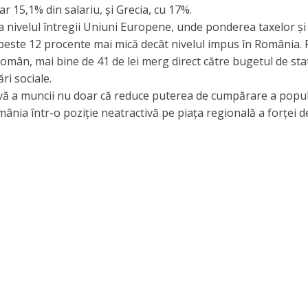
r 15,1% din salariu, și Grecia, cu 17%.
la nivelul întregii Uniuni Europene, unde ponderea taxelor și
 peste 12 procente mai mică decât nivelul impus în România. P
t român, mai bine de 41 de lei merg direct către bugetul de sta
ri sociale.
esivă a muncii nu doar că reduce puterea de cumpărare a popul
nia într-o poziție neatractivă pe piața regională a forței d