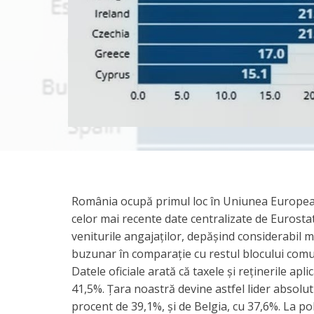
România ocupă primul loc în Uniunea Europeană
celor mai recente date centralizate de Eurostat
veniturile angajaților, depășind considerabil m
buzunar în comparație cu restul blocului comu
Datele oficiale arată că taxele și reținerile a
41,5%. Țara noastră devine astfel lider absolut
procent de 39,1%, și de Belgia, cu 37,6%. La pol