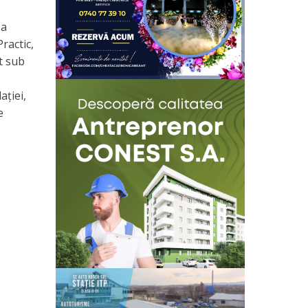
 a
ractic,
t sub
ației,
e