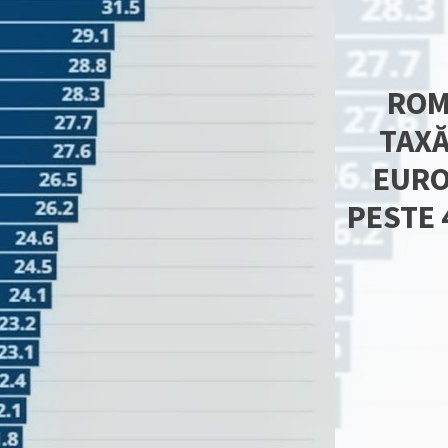
ROM
TAXĂ
EURO
PESTE 