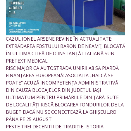
CAZUL IONEL ARSENE REVINE ÎN ACTUALITATE:
EXTRĂDAREA FOSTULUI BARON DE NEAMȚ, BLOCATĂ
ÎN ULTIMA CLIPĂ DE O INSTANȚĂ ITALIANĂ SUB
PRETEXT MEDICAL
RISC MAJOR CA AUTOSTRADA UNIRII A8 SĂ PIARDĂ
FINANȚAREA EUROPEANĂ: ASOCIAȚIA „HAI CĂ SE
POATE” ACUZĂ INCOMPETENȚA ADMINISTRATIVĂ
DIN CAUZA BLOCAJELOR DIN JUDEȚUL IAȘI
ULTIMATUM PENTRU PRIMĂRIILE DIN ȚARĂ: SUTE
DE LOCALITĂȚI RISCĂ BLOCAREA FONDURILOR DE LA
BUGET DACĂ NU SE CONECTEAZĂ LA GHIȘEUL.RO
PÂNĂ PE 25 AUGUST
PESTE TREI DECENTII DE TRADIȚIE: ISTORIA